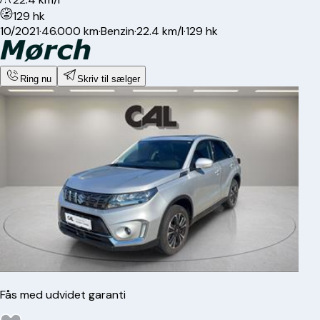
129 hk
10/2021
·
46.000 km
·
Benzin
·
22.4 km/l
·
129 hk
Ring nu
Skriv til sælger
Fås med udvidet garanti