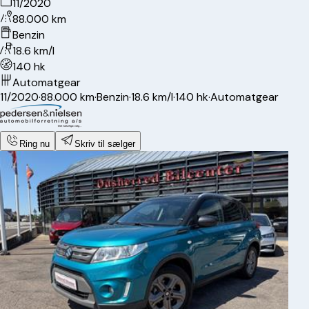
11/2020
88.000 km
Benzin
18.6 km/l
140 hk
Automatgear
11/2020
·
88.000 km
·
Benzin
·
18.6 km/l
·
140 hk
·
Automatgear
Ring nu
Skriv til sælger