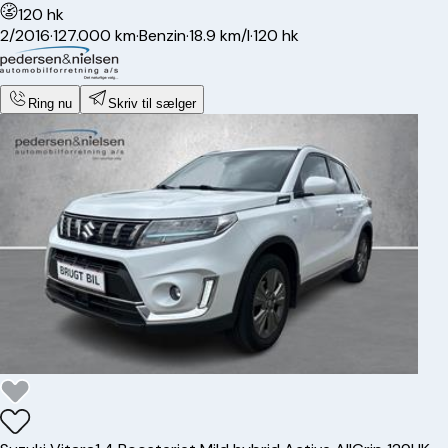
120 hk
2/2016
·
127.000 km
·
Benzin
·
18.9 km/l
·
120 hk
Ring nu
Skriv til sælger