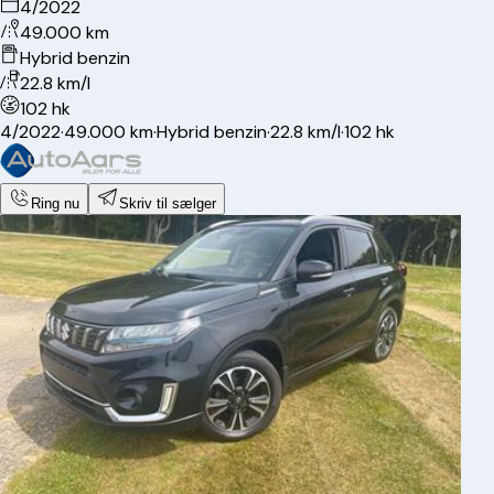
4/2022
49.000 km
Hybrid benzin
22.8 km/l
102 hk
4/2022
·
49.000 km
·
Hybrid benzin
·
22.8 km/l
·
102 hk
Ring nu
Skriv til sælger