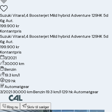
Suzuki
Vitara
1,4 Boosterjet Mild hybrid Adventure 129HK 5d
6g Aut.
199.900 kr
Kontantpris
Suzuki
Vitara
1,4 Boosterjet Mild hybrid Adventure 129HK 5d
6g Aut.
199.900 kr
Kontantpris
3/2021
30.000 km
Benzin
19.3 km/l
129 hk
Automatgear
3/2021
·
30.000 km
·
Benzin
·
19.3 km/l
·
129 hk
·
Automatgear
Ring nu
Skriv til sælger