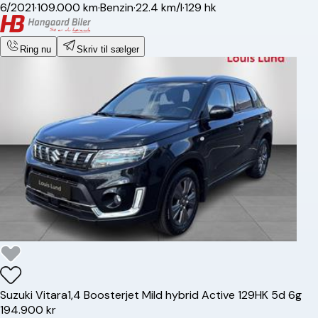
6/2021
·
109.000 km
·
Benzin
·
22.4 km/l
·
129 hk
Ring nu
Skriv til sælger
Suzuki
Vitara
1,4 Boosterjet Mild hybrid Active 129HK 5d 6g
194.900 kr