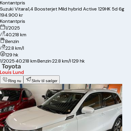
Kontantpris
Suzuki
Vitara
1,4 Boosterjet Mild hybrid Active 129HK 5d 6g
194.900 kr
Kontantpris
1/2025
40.218 km
Benzin
22.8 km/l
129 hk
1/2025
·
40.218 km
·
Benzin
·
22.8 km/l
·
129 hk
Ring nu
Skriv til sælger