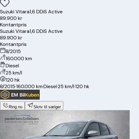
Suzuki
Vitara
1,6 DDiS Active
89.900 kr
Kontantpris
Suzuki
Vitara
1,6 DDiS Active
89.900 kr
Kontantpris
8/2015
160.000 km
Diesel
25 km/l
120 hk
8/2015
·
160.000 km
·
Diesel
·
25 km/l
·
120 hk
Ring nu
Skriv til sælger