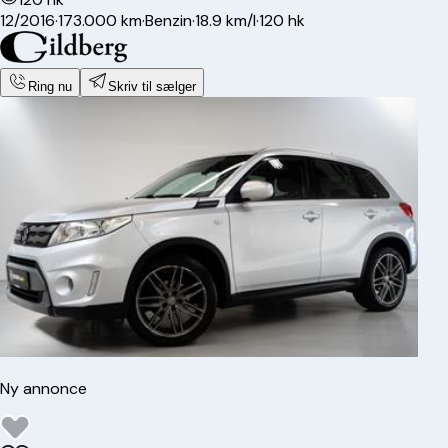
12/2016
·
173.000 km
·
Benzin
·
18.9 km/l
·
120 hk
Ring nu
Skriv til sælger
Ny annonce