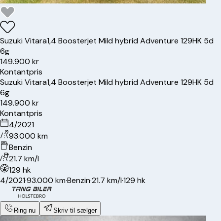
Suzuki
Vitara
1,4 Boosterjet Mild hybrid Adventure 129HK 5d
6g
149.900 kr
Kontantpris
Suzuki
Vitara
1,4 Boosterjet Mild hybrid Adventure 129HK 5d
6g
149.900 kr
Kontantpris
4/2021
93.000 km
Benzin
21.7 km/l
129 hk
4/2021
·
93.000 km
·
Benzin
·
21.7 km/l
·
129 hk
Ring nu
Skriv til sælger