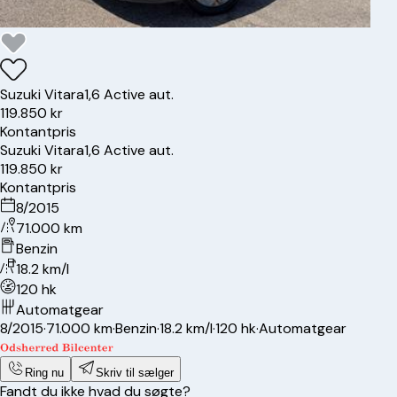
Suzuki
Vitara
1,6 Active aut.
119.850 kr
Kontantpris
Suzuki
Vitara
1,6 Active aut.
119.850 kr
Kontantpris
8/2015
71.000 km
Benzin
18.2 km/l
120 hk
Automatgear
8/2015
·
71.000 km
·
Benzin
·
18.2 km/l
·
120 hk
·
Automatgear
Ring nu
Skriv til sælger
Fandt du ikke hvad du søgte?