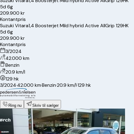
Suzuki
Vitara
1,4 Boosterjet Mild hybrid Active AllGrip 129HK
5d 6g
209.900 kr
Kontantpris
Suzuki
Vitara
1,4 Boosterjet Mild hybrid Active AllGrip 129HK
5d 6g
209.900 kr
Kontantpris
3/2024
42.000 km
Benzin
20.9 km/l
129 hk
3/2024
·
42.000 km
·
Benzin
·
20.9 km/l
·
129 hk
Ring nu
Skriv til sælger