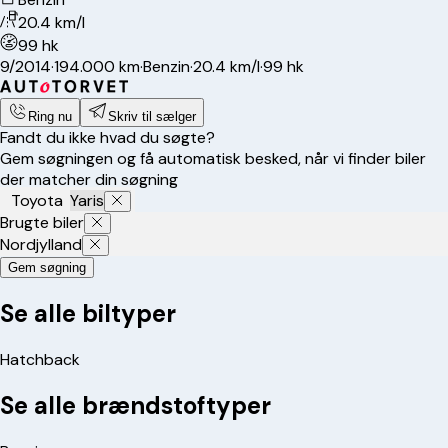
20.4 km/l
99 hk
9/2014
·
194.000 km
·
Benzin
·
20.4 km/l
·
99 hk
Ring nu
Skriv til sælger
Fandt du ikke hvad du søgte?
Gem søgningen og få automatisk besked, når vi finder biler
der matcher din søgning
Toyota
Yaris
Brugte biler
Nordjylland
Gem søgning
Se alle biltyper
Hatchback
Se alle brændstoftyper