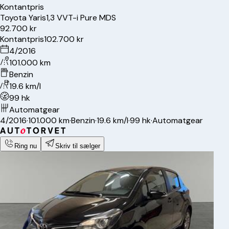
Kontantpris
Toyota
Yaris
1,3 VVT-i Pure MDS
92.700 kr
Kontantpris
102.700 kr
4/2016
101.000 km
Benzin
19.6 km/l
99 hk
Automatgear
4/2016
·
101.000 km
·
Benzin
·
19.6 km/l
·
99 hk
·
Automatgear
Ring nu
Skriv til sælger