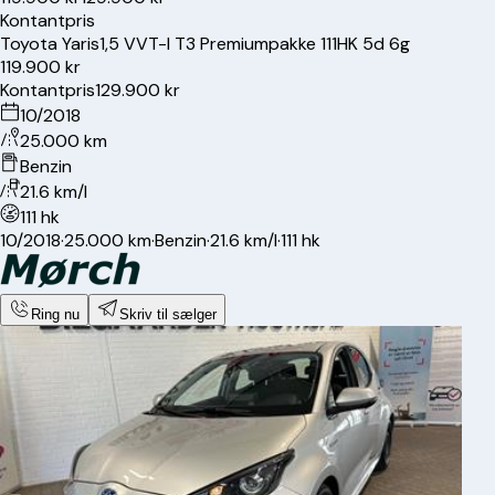
Kontantpris
Toyota
Yaris
1,5 VVT-I T3 Premiumpakke 111HK 5d 6g
119.900 kr
Kontantpris
129.900 kr
10/2018
25.000 km
Benzin
21.6 km/l
111 hk
10/2018
·
25.000 km
·
Benzin
·
21.6 km/l
·
111 hk
Ring nu
Skriv til sælger