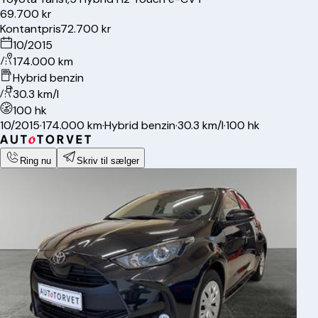
69.700 kr
Kontantpris
72.700 kr
10/2015
174.000 km
Hybrid benzin
30.3 km/l
100 hk
10/2015
·
174.000 km
·
Hybrid benzin
·
30.3 km/l
·
100 hk
Ring nu
Skriv til sælger