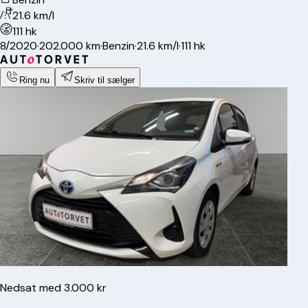
21.6 km/l
111 hk
8/2020
·
202.000 km
·
Benzin
·
21.6 km/l
·
111 hk
Ring nu
Skriv til sælger
Nedsat med 3.000 kr