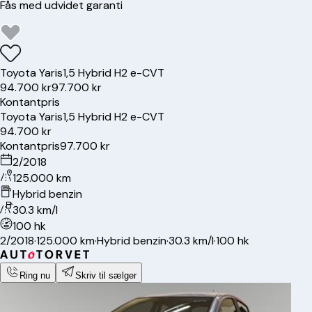
Fås med udvidet garanti
Toyota
Yaris
1,5 Hybrid H2 e-CVT
94.700 kr
97.700 kr
Kontantpris
Toyota
Yaris
1,5 Hybrid H2 e-CVT
94.700 kr
Kontantpris
97.700 kr
2/2018
125.000 km
Hybrid benzin
30.3 km/l
100 hk
2/2018
·
125.000 km
·
Hybrid benzin
·
30.3 km/l
·
100 hk
Ring nu
Skriv til sælger