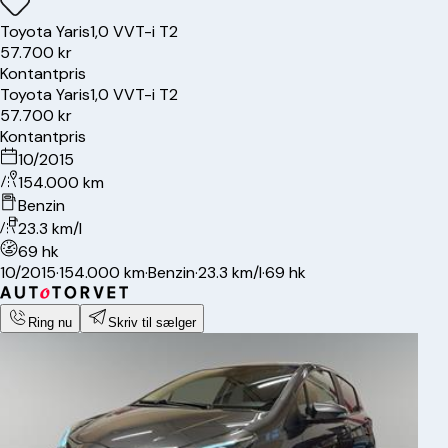
Toyota
Yaris
1,0 VVT-i T2
57.700 kr
Kontantpris
Toyota
Yaris
1,0 VVT-i T2
57.700 kr
Kontantpris
10/2015
154.000 km
Benzin
23.3 km/l
69 hk
10/2015
·
154.000 km
·
Benzin
·
23.3 km/l
·
69 hk
Ring nu
Skriv til sælger