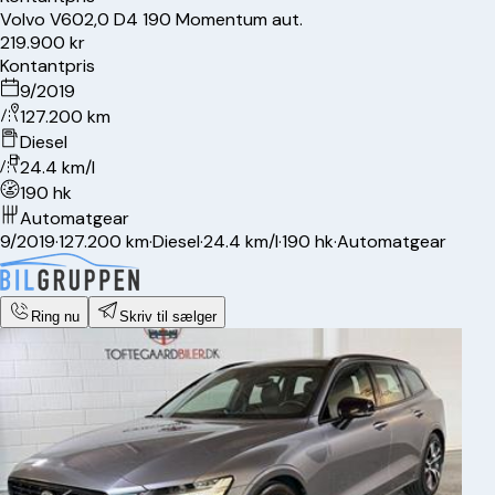
Volvo
V60
2,0 D4 190 Momentum aut.
219.900 kr
Kontantpris
9/2019
127.200 km
Diesel
24.4 km/l
190 hk
Automatgear
9/2019
·
127.200 km
·
Diesel
·
24.4 km/l
·
190 hk
·
Automatgear
Ring nu
Skriv til sælger