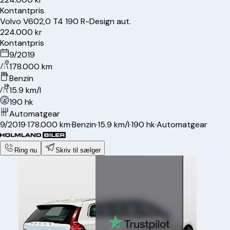
Kontantpris
Volvo
V60
2,0 T4 190 R-Design aut.
224.000 kr
Kontantpris
9/2019
178.000 km
Benzin
15.9 km/l
190 hk
Automatgear
9/2019
·
178.000 km
·
Benzin
·
15.9 km/l
·
190 hk
·
Automatgear
Ring nu
Skriv til sælger