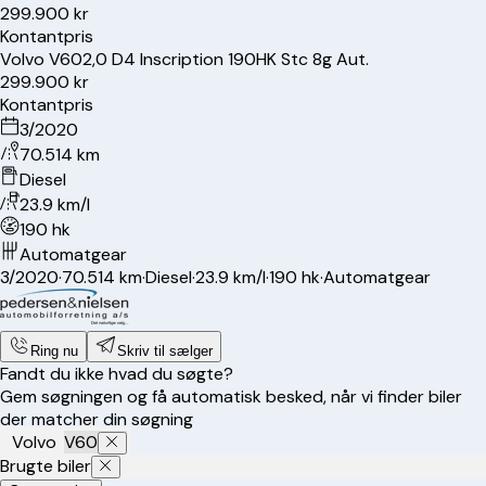
299.900 kr
Kontantpris
Volvo
V60
2,0 D4 Inscription 190HK Stc 8g Aut.
299.900 kr
Kontantpris
3/2020
70.514 km
Diesel
23.9 km/l
190 hk
Automatgear
3/2020
·
70.514 km
·
Diesel
·
23.9 km/l
·
190 hk
·
Automatgear
Ring nu
Skriv til sælger
Fandt du ikke hvad du søgte?
Gem søgningen og få automatisk besked, når vi finder biler
der matcher din søgning
Volvo
V60
Brugte biler