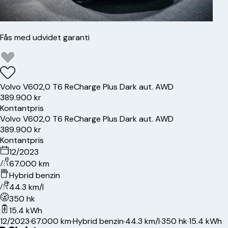
Fås med udvidet garanti
Volvo
V60
2,0 T6 ReCharge Plus Dark aut. AWD
389.900 kr
Kontantpris
Volvo
V60
2,0 T6 ReCharge Plus Dark aut. AWD
389.900 kr
Kontantpris
12/2023
67.000 km
Hybrid benzin
44.3 km/l
350 hk
15.4 kWh
12/2023
·
67.000 km
·
Hybrid benzin
·
44.3 km/l
·
350 hk
·
15.4 kWh