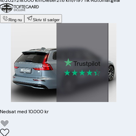
4/2021
·
218.000 km
·
Diesel
·
21.6 km/l
·
197 hk
·
Automatgear
Ring nu
Skriv til sælger
Nedsat med 10.000 kr