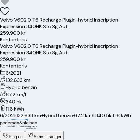
Volvo
V60
2,0 T6 Recharge Plugin-hybrid Inscription
Expression 340HK Stc 8g Aut.
259.900 kr
Kontantpris
Volvo
V60
2,0 T6 Recharge Plugin-hybrid Inscription
Expression 340HK Stc 8g Aut.
259.900 kr
Kontantpris
6/2021
132.633 km
Hybrid benzin
67.2 km/l
340 hk
11.6 kWh
6/2021
·
132.633 km
·
Hybrid benzin
·
67.2 km/l
·
340 hk
·
11.6 kWh
Ring nu
Skriv til sælger