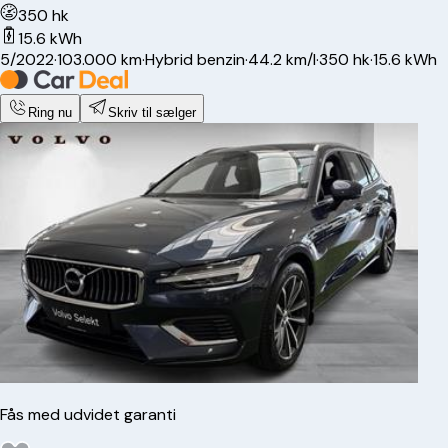
350 hk
15.6 kWh
5/2022
·
103.000 km
·
Hybrid benzin
·
44.2 km/l
·
350 hk
·
15.6 kWh
Ring nu
Skriv til sælger
Fås med udvidet garanti