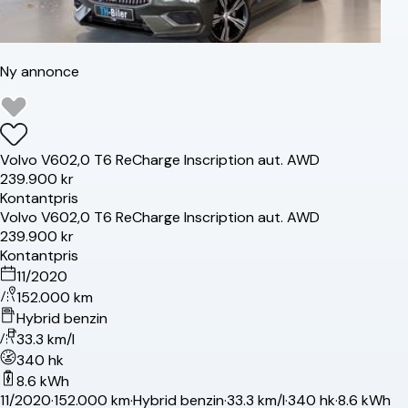
Ny annonce
Volvo
V60
2,0 T6 ReCharge Inscription aut. AWD
239.900 kr
Kontantpris
Volvo
V60
2,0 T6 ReCharge Inscription aut. AWD
239.900 kr
Kontantpris
11/2020
152.000 km
Hybrid benzin
33.3 km/l
340 hk
8.6 kWh
11/2020
·
152.000 km
·
Hybrid benzin
·
33.3 km/l
·
340 hk
·
8.6 kWh