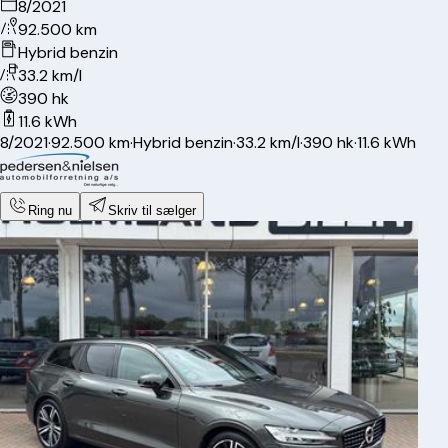
8/2021
92.500 km
Hybrid benzin
33.2 km/l
390 hk
11.6 kWh
8/2021
·
92.500 km
·
Hybrid benzin
·
33.2 km/l
·
390 hk
·
11.6 kWh
Ring nu
Skriv til sælger