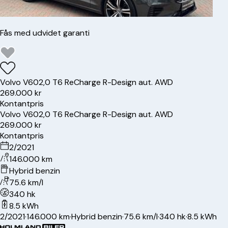
Fås med udvidet garanti
Volvo
V60
2,0 T6 ReCharge R-Design aut. AWD
269.000 kr
Kontantpris
Volvo
V60
2,0 T6 ReCharge R-Design aut. AWD
269.000 kr
Kontantpris
2/2021
146.000 km
Hybrid benzin
75.6 km/l
340 hk
8.5 kWh
2/2021
·
146.000 km
·
Hybrid benzin
·
75.6 km/l
·
340 hk
·
8.5 kWh