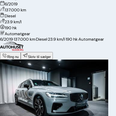
6/2019
137.000 km
Diesel
23.9 km/l
190 hk
Automatgear
6/2019
·
137.000 km
·
Diesel
·
23.9 km/l
·
190 hk
·
Automatgear
Ring nu
Skriv til sælger