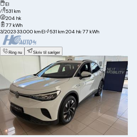
El
531 km
204 hk
77 kWh
3/2023
·
33.000 km
·
El
·
531 km
·
204 hk
·
77 kWh
Ring nu
Skriv til sælger