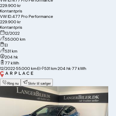
VW
ID.4
77 Pro Performance
229.900 kr
Kontantpris
VW
ID.4
77 Pro Performance
229.900 kr
Kontantpris
12/2022
55.000 km
El
531 km
204 hk
77 kWh
12/2022
·
55.000 km
·
El
·
531 km
·
204 hk
·
77 kWh
Ring nu
Skriv til sælger