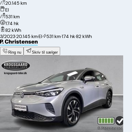
20.145 km
El
531 km
174 hk
82 kWh
3/2023
·
20.145 km
·
El
·
531 km
·
174 hk
·
82 kWh
Ring nu
Skriv til sælger