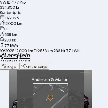
VW
ID.4
77 Pro
334.800 kr
Kontantpris
10/2025
12.000 km
El
538 km
286 hk
77 kWh
10/2025
·
12.000 km
·
El
·
538 km
·
286 hk
·
77 kWh
Ring nu
Skriv til sælger