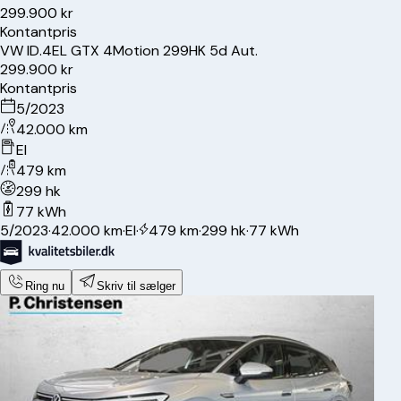
299.900 kr
Kontantpris
VW
ID.4
EL GTX 4Motion 299HK 5d Aut.
299.900 kr
Kontantpris
5/2023
42.000 km
El
479 km
299 hk
77 kWh
5/2023
·
42.000 km
·
El
·
479 km
·
299 hk
·
77 kWh
Ring nu
Skriv til sælger