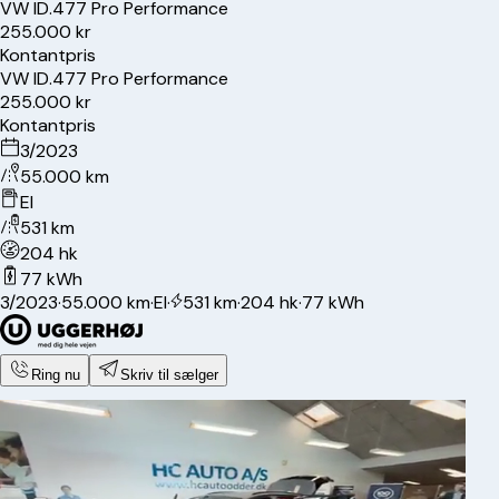
VW
ID.4
77 Pro Performance
255.000 kr
Kontantpris
VW
ID.4
77 Pro Performance
255.000 kr
Kontantpris
3/2023
55.000 km
El
531 km
204 hk
77 kWh
3/2023
·
55.000 km
·
El
·
531 km
·
204 hk
·
77 kWh
Ring nu
Skriv til sælger