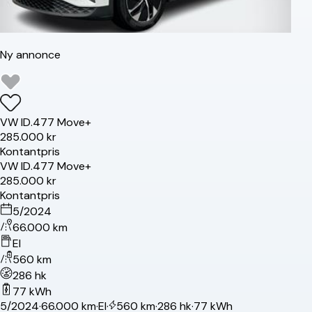
Ny annonce
VW
ID.4
77 Move+
285.000 kr
Kontantpris
VW
ID.4
77 Move+
285.000 kr
Kontantpris
5/2024
66.000 km
El
560 km
286 hk
77 kWh
5/2024
·
66.000 km
·
El
·
560 km
·
286 hk
·
77 kWh