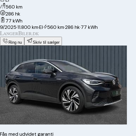
560 km
286 hk
77 kWh
9/2025
·
11.800 km
·
El
·
560 km
·
286 hk
·
77 kWh
Ring nu
Skriv til sælger
Fås med udvidet garanti