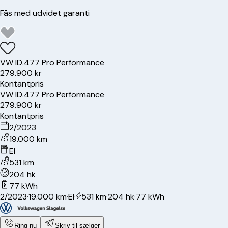
Fås med udvidet garanti
VW
ID.4
77 Pro Performance
279.900 kr
Kontantpris
VW
ID.4
77 Pro Performance
279.900 kr
Kontantpris
2/2023
19.000 km
El
531 km
204 hk
77 kWh
2/2023
·
19.000 km
·
El
·
531 km
·
204 hk
·
77 kWh
Ring nu
Skriv til sælger