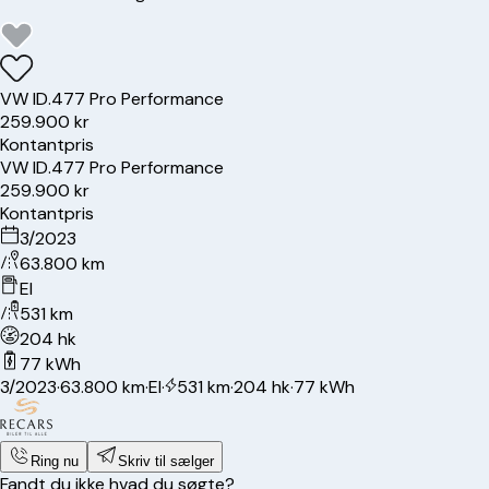
VW
ID.4
77 Pro Performance
259.900 kr
Kontantpris
VW
ID.4
77 Pro Performance
259.900 kr
Kontantpris
3/2023
63.800 km
El
531 km
204 hk
77 kWh
3/2023
·
63.800 km
·
El
·
531 km
·
204 hk
·
77 kWh
Ring nu
Skriv til sælger
Fandt du ikke hvad du søgte?