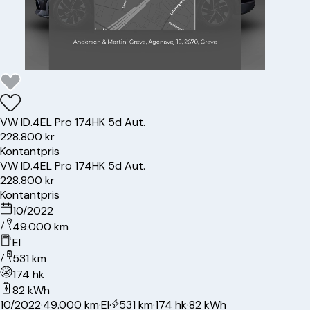
VW
ID.4
EL Pro 174HK 5d Aut.
228.800 kr
Kontantpris
VW
ID.4
EL Pro 174HK 5d Aut.
228.800 kr
Kontantpris
10/2022
49.000 km
El
531 km
174 hk
82 kWh
10/2022
·
49.000 km
·
El
·
531 km
·
174 hk
·
82 kWh