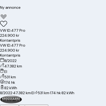
Ny annonce
VW
ID.4
77 Pro
224.900 kr
Kontantpris
VW
ID.4
77 Pro
224.900 kr
Kontantpris
8/2022
47.382 km
El
531 km
174 hk
82 kWh
8/2022
·
47.382 km
·
El
·
531 km
·
174 hk
·
82 kWh