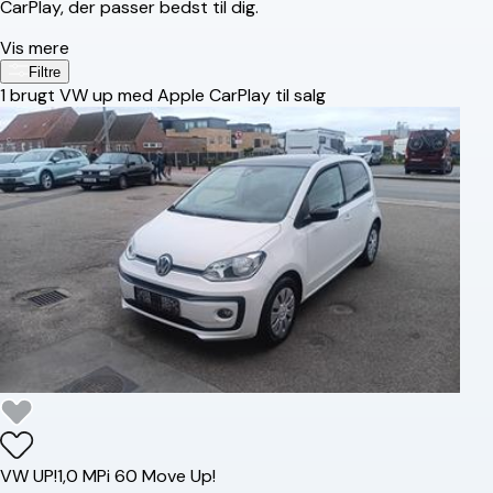
CarPlay, der passer bedst til dig.
Vis mere
Filtre
1
brugt VW up med Apple CarPlay til salg
VW
UP!
1,0 MPi 60 Move Up!