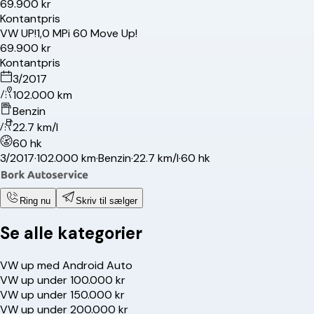
69.900 kr
Kontantpris
VW
UP!
1,0 MPi 60 Move Up!
69.900 kr
Kontantpris
3/2017
102.000 km
Benzin
22.7 km/l
60 hk
3/2017
·
102.000 km
·
Benzin
·
22.7 km/l
·
60 hk
Ring nu
Skriv til sælger
Se alle kategorier
VW up med Android Auto
VW up under 100.000 kr
VW up under 150.000 kr
VW up under 200.000 kr