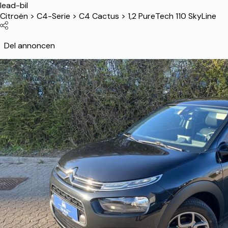
lead-bil
Citroën
>
C4-Serie
>
C4 Cactus
>
1,2 PureTech 110 SkyLine
Del annoncen