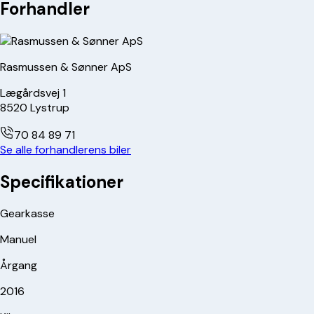
Forhandler
Rasmussen & Sønner ApS
Lægårdsvej 1
8520
Lystrup
70 84 89 71
Se alle forhandlerens biler
Specifikationer
Gearkasse
Manuel
Årgang
2016