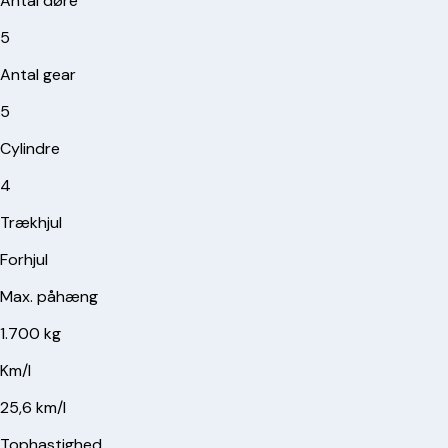
Antal døre
5
Antal gear
5
Cylindre
4
Trækhjul
Forhjul
Max. påhæng
1.700 kg
Km/l
25,6 km/l
Tophastighed