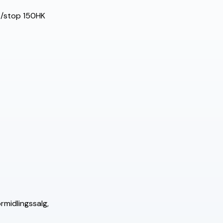
rt/stop 150HK
rmidlingssalg,