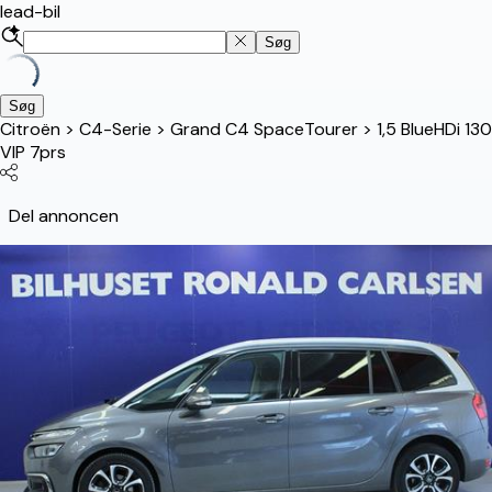
lead-bil
Søg
Søg
Citroën
>
C4-Serie
>
Grand C4 SpaceTourer
>
1,5 BlueHDi 130
VIP 7prs
Del annoncen