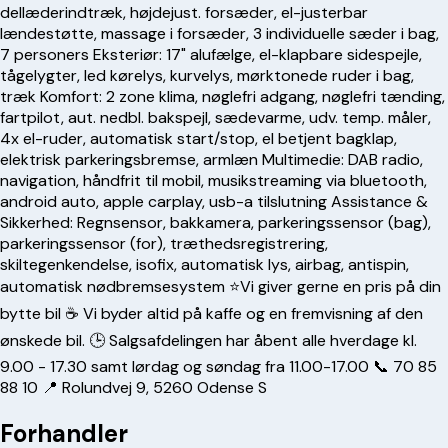
dellæderindtræk, højdejust. forsæder, el-justerbar
lændestøtte, massage i forsæder, 3 individuelle sæder i bag,
7 personers Eksteriør: 17" alufælge, el-klapbare sidespejle,
tågelygter, led kørelys, kurvelys, mørktonede ruder i bag,
træk Komfort: 2 zone klima, nøglefri adgang, nøglefri tænding,
fartpilot, aut. nedbl. bakspejl, sædevarme, udv. temp. måler,
4x el-ruder, automatisk start/stop, el betjent bagklap,
elektrisk parkeringsbremse, armlæn Multimedie: DAB radio,
navigation, håndfrit til mobil, musikstreaming via bluetooth,
android auto, apple carplay, usb-a tilslutning Assistance &
Sikkerhed: Regnsensor, bakkamera, parkeringssensor (bag),
parkeringssensor (for), træthedsregistrering,
skiltegenkendelse, isofix, automatisk lys, airbag, antispin,
automatisk nødbremsesystem ⭐️Vi giver gerne en pris på din
bytte bil ☕️ Vi byder altid på kaffe og en fremvisning af den
ønskede bil. 🕒 Salgsafdelingen har åbent alle hverdage kl.
9.00 - 17.30 samt lørdag og søndag fra 11.00-17.00 📞
70 85
88 10
📍 Rolundvej 9, 5260 Odense S
Forhandler