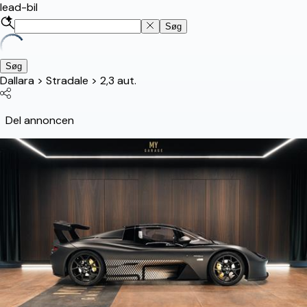
lead-bil
Søg
Søg
Dallara
>
Stradale
>
2,3 aut.
Del annoncen