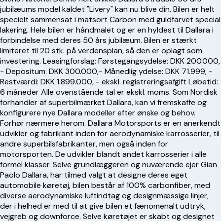
jubilæums model kaldet "Livery" kan nu blive din. Bilen er helt
specielt sammensat i matsort Carbon med guldfarvet special
lakering. Hele bilen er håndmalet og er en hyldest til Dallara i
forbindelse med deres 50 års jubilæum. Bilen er stærkt
limiteret til 20 stk. på verdensplan, så den er oplagt som
investering. Leasingforslag: Førstegangsydelse: DKK 200.000,
- Depositum: DKK 300.000,- Månedlig ydelse: DKK 71.999, -
Restværdi: DKK 1.899.000, - ekskl. registreringsafgift Løbetid:
6 måneder Alle ovenstående tal er ekskl. moms. Som Nordisk
forhandler af superbilmærket Dallara, kan vi fremskaffe og
konfigurere nye Dallara modeller efter ønske og behov.
Forhør nærmere herom. Dallara Motorsports er en anerkendt
udvikler og fabrikant inden for aerodynamiske karrosserier, til
andre superbilsfabrikanter, men også inden for
motorsporten. De udvikler blandt andet karrosserier i alle
formel klasser. Selve grundlæggeren og nuværende ejer Gian
Paolo Dallara, har tilmed valgt at designe deres eget
automobile køretøj, bilen består af 100% carbonfiber, med
diverse aerodynamiske luftindtag og designmæssige linjer,
der i helhed er med til at give bilen et fænomenalt udtryk,
vejgreb og downforce. Selve køretøjet er skabt og designet