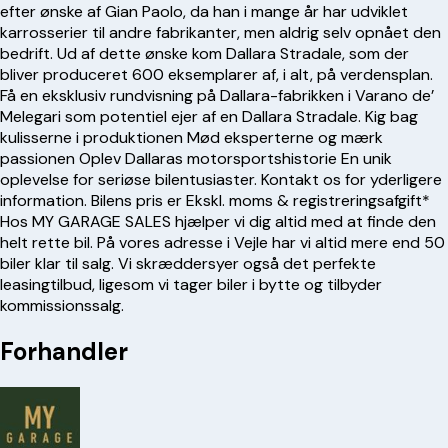
efter ønske af Gian Paolo, da han i mange år har udviklet
karrosserier til andre fabrikanter, men aldrig selv opnået den
bedrift. Ud af dette ønske kom Dallara Stradale, som der
bliver produceret 600 eksemplarer af, i alt, på verdensplan.
Få en eksklusiv rundvisning på Dallara-fabrikken i Varano de’
Melegari som potentiel ejer af en Dallara Stradale. Kig bag
kulisserne i produktionen Mød eksperterne og mærk
passionen Oplev Dallaras motorsportshistorie En unik
oplevelse for seriøse bilentusiaster. Kontakt os for yderligere
information. Bilens pris er Ekskl. moms & registreringsafgift*
Hos MY GARAGE SALES hjælper vi dig altid med at finde den
helt rette bil. På vores adresse i Vejle har vi altid mere end 50
biler klar til salg. Vi skræddersyer også det perfekte
leasingtilbud, ligesom vi tager biler i bytte og tilbyder
kommissionssalg.
Forhandler