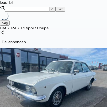
lead-bil
Søg
Søg
Fiat
>
124
>
1,4 Sport Coupé
Del annoncen