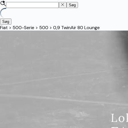
Søg
Søg
Fiat
>
500-Serie
>
500
>
0,9 TwinAir 80 Lounge