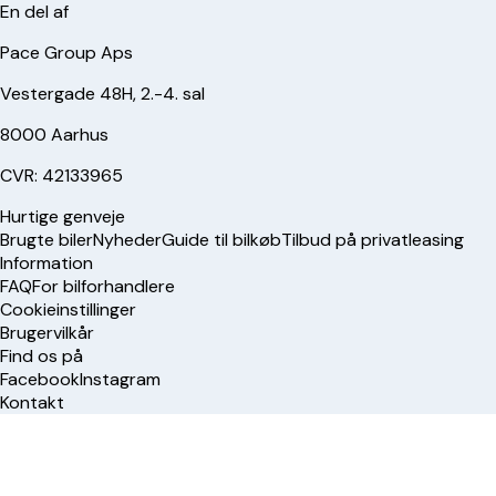
En del af
Pace Group Aps
Vestergade 48H, 2.-4. sal
8000 Aarhus
CVR: 42133965
Hurtige genveje
Brugte biler
Nyheder
Guide til bilkøb
Tilbud på privatleasing
Information
FAQ
For bilforhandlere
Cookieinstillinger
Brugervilkår
Find os på
Facebook
Instagram
Kontakt