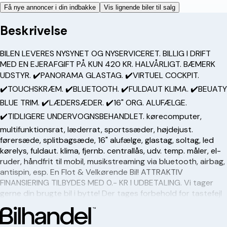
Få nye annoncer i din indbakke
Vis lignende biler til salg
Beskrivelse
BILEN LEVERES NYSYNET OG NYSERVICERET. BILLIG I DRIFT
MED EN EJERAFGIFT PÅ KUN 420 KR. HALVÅRLIGT. BÆMERK
UDSTYR. ✔️PANORAMA GLASTAG. ✔️VIRTUEL COCKPIT.
✔️TOUCHSKRÆM. ✔️BLUETOOTH. ✔️FULDAUT KLIMA. ✔️BEUATY
BLUE TRIM. ✔️LÆDERSÆDER. ✔️16" ORG. ALUFÆLGE.
✔️TIDLIGERE UNDERVOGNSBEHANDLET. kørecomputer,
multifunktionsrat, læderrat, sportssæder, højdejust.
førersæde, splitbagsæde, 16" alufælge, glastag, soltag, led
kørelys, fuldaut. klima, fjernb. centrallås, udv. temp. måler, el-
ruder, håndfrit til mobil, musikstreaming via bluetooth, airbag,
antispin, esp. En Flot & Velkørende Bil! ATTRAKTIV
FINANSIERING TILBYDES MED 0.- KR I UDBETALING. Vi tager
gerne din brugte bil i bytte! Der tages forbehold for tastefejl