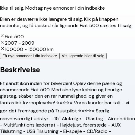
Ikke til salg. Modtag nye annoncer i din indbakke
Bilen er desværre ikke længere til salg. Klik på knappen
nedenfor, og få besked når lignende Fiat 500 sættes til salg.
Fiat 500
2007 - 2009
100.000 - 150.000 km
Få nye annoncer i din indbakke
Vis lignende biler til salg
Beskrivelse
Et sandt ikon inden for bilverden! Oplev denne pæne og
charmerende Fiat 500. Med sine lyse kabine og finurlige
glastag, skaber den en rar rummelighed, og giver en
fantastisk køreoplevelse! ⭐️⭐️⭐️⭐️⭐️ Vores kunder har talt - vi
gør det Fremragende på Trustpilot ⭐️⭐️⭐️⭐️⭐️ Særlig
nævneværdigt udstyr: - 15'' Alufælge - Glastag - Aircondition
- Multifunktions læderrat - Højdejust. førersæde - AUX
Tilslutning - USB Tilslutning - El-spejle - CD/Radio -