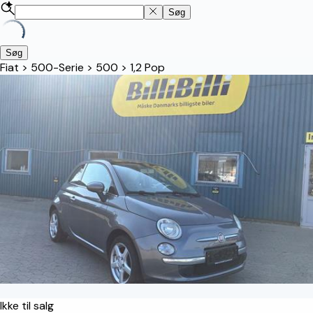
Søg
Søg
Fiat
>
500-Serie
>
500
>
1,2 Pop
Ikke til salg