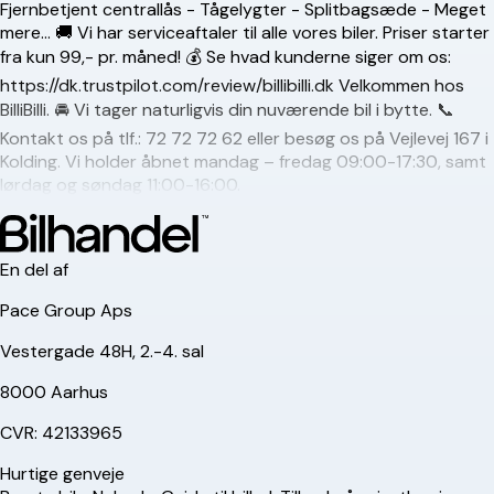
Fjernbetjent centrallås - Tågelygter - Splitbagsæde - Meget
mere... 🚚 Vi har serviceaftaler til alle vores biler. Priser starter
fra kun 99,- pr. måned! 💰 Se hvad kunderne siger om os:
https://dk.trustpilot.com/review/billibilli.dk Velkommen hos
BilliBilli. 🚘 Vi tager naturligvis din nuværende bil i bytte. 📞
Kontakt os på tlf.:
72 72 72 62
eller besøg os på Vejlevej 167 i
Kolding. Vi holder åbnet mandag – fredag 09:00-17:30, samt
lørdag og søndag 11:00-16:00.
En del af
Pace Group Aps
Vestergade 48H, 2.-4. sal
8000 Aarhus
CVR: 42133965
Hurtige genveje