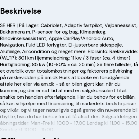
Beskrivelse
SE HER | På Lager: Cabriolet, Adaptiv fartpilot, Vejbaneassist,
Bakkamera m. P-sensor for og bag, Klimaanlæg,
Blindvinkelsassistent, Apple CarPlay/Android Auto,
Navigation, Fuld LED forlygter, El-justerbare sidespejle,
Alufælge, Aircondition og meget mere. Elbilsinfo: Rækkevidde:
(WLTP): 301 km Hjemmeladning: 11 kw / 3 faser (ca. 4 timer)
Hurtigladning: 85 kw (10-80% = ca. 25 min) Se flere billeder, få
et overblik over totalomkostninger og faktorers påvirkning
på rækkevidden på am.dk Husk at booke en forudgående
aftale her eller via am.dk - så er bilen gjort klar, når du
kommer, og der er sat tid af med en salgskonsulent til at
snakke om handlen efterfølgende. Har du behov for et billån,
så kan vi hjælpe med finansiering til markedets bedste priser
og vilkår, og vi tager naturligvis også gerne din nuværende bil
i bytte, hvis du har behov for at få afsat den. Salgsafdelingen
åbningstider: Man-Fre kl. 10.00 - 17.00 Lørdag kl. 11.00 - 15.00
Søndag kl. 10.00 - 15.00