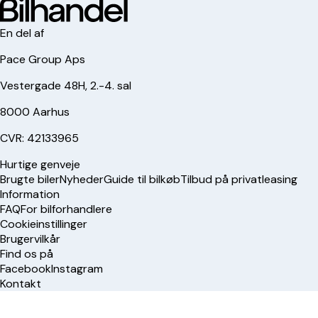
En del af
Pace Group Aps
Vestergade 48H, 2.-4. sal
8000 Aarhus
CVR: 42133965
Hurtige genveje
Brugte biler
Nyheder
Guide til bilkøb
Tilbud på privatleasing
Information
FAQ
For bilforhandlere
Cookieinstillinger
Brugervilkår
Find os på
Facebook
Instagram
Kontakt