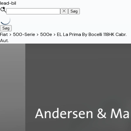
lead-bil
Søg
Søg
Fiat
>
500-Serie
>
500e
>
EL La Prima By Bocelli 118HK Cabr.
Aut.