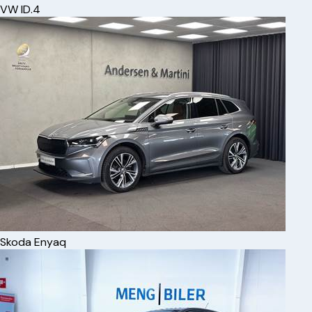
VW
ID.4
Skoda
Enyaq