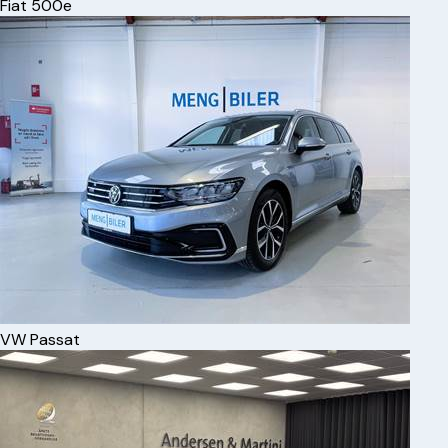
Fiat
500e
VW
Passat