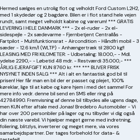
Hermed sælges en utrolig flot og velholdt Ford Custom L2H2,
med 1 skydedør og 2 bagdøre. Bilen er i flot stand hele vejen
rundt, samt meget velholdt kabine og varerum! *** GRATIS
LEVERING I HELE DANMARK *** - 2x el-ruder - 2x el-
sidespejle - 2x sædevarme - Fjernbetjent Centrallås -
Fartpilot - Multifunktionsrat - Aircondition - Håndfri mobil - 3
sæder - 12.6 km/l (WLTP) - Anhængertræk til 2800 kg!!
LEASING MED FRI KILOMETER: - Udbetaling: 18.000,- - Mdl.
ydelse 2290,- - Løbetid 48 mdr. - Restværdi 35.000,- ***
ÅRLIG EJERAFGIFT KUN 8760 kr. *** *** BLIVER FRISK
NYSYNET INDEN SALG *** Alt i alt en fantastisk god bil til
prisen! Her får man en bil der er passet og plejet, 100%
køreklar, lige til at købe og køre hjem i med det samme! For
mere info vedr. denne bil send en SMS eller ring på
42784990. Fremvisning af denne bil tilbydes alle ugens dage,
men KUN efter aftale med Jonas! Bredebro Automobiler - Vi
har over 200 personbiler på lager og nu tilbyder vi dig også
din næste varebil. Vi hjælper meget gerne med indretning,
foliering, blitzlys, inverterer og meget mere, via vores
samarbejdspartner. Der tages forbehold for data- &
tastefejl!