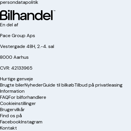
persondatapolitik
En del af
Pace Group Aps
Vestergade 48H, 2.-4. sal
8000 Aarhus
CVR: 42133965
Hurtige genveje
Brugte biler
Nyheder
Guide til bilkøb
Tilbud på privatleasing
Information
FAQ
For bilforhandlere
Cookieinstillinger
Brugervilkår
Find os på
Facebook
Instagram
Kontakt