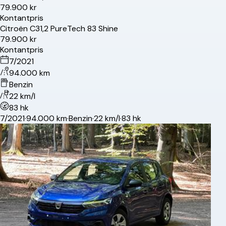
79.900 kr
Kontantpris
Citroën
C3
1,2 PureTech 83 Shine
79.900 kr
Kontantpris
7/2021
94.000 km
Benzin
22 km/l
83 hk
7/2021
·
94.000 km
·
Benzin
·
22 km/l
·
83 hk