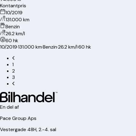
Kontantpris
10/2019
131.000 km
Benzin
26.2 km/l
60 hk
10/2019
·
131.000 km
·
Benzin
·
26.2 km/l
·
60 hk
1
2
3
En del af
Pace Group Aps
Vestergade 48H, 2.-4. sal