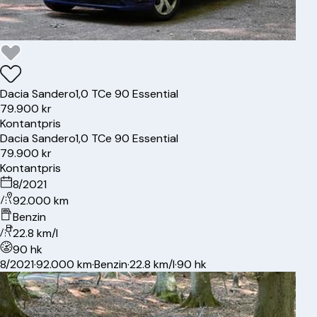
Dacia
Sandero
1,0 TCe 90 Essential
79.900 kr
Kontantpris
Dacia
Sandero
1,0 TCe 90 Essential
79.900 kr
Kontantpris
8/2021
92.000 km
Benzin
22.8 km/l
90 hk
8/2021
·
92.000 km
·
Benzin
·
22.8 km/l
·
90 hk