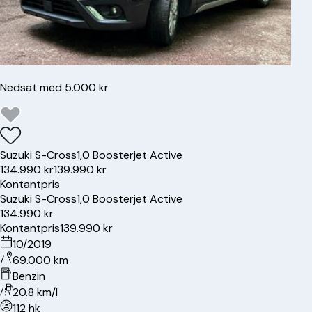
Nedsat med 5.000 kr
Suzuki
S-Cross
1,0 Boosterjet Active
134.990 kr
139.990 kr
Kontantpris
Suzuki
S-Cross
1,0 Boosterjet Active
134.990 kr
Kontantpris
139.990 kr
10/2019
69.000 km
Benzin
20.8 km/l
112 hk