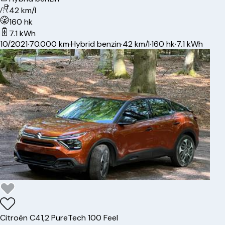
42 km/l
160 hk
7.1 kWh
10/2021
·
70.000 km
·
Hybrid benzin
·
42 km/l
·
160 hk
·
7.1 kWh
Citroën
C4
1,2 PureTech 100 Feel