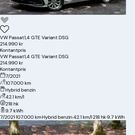
VW
Passat
1,4 GTE Variant DSG
214.990 kr
Kontantpris
VW
Passat
1,4 GTE Variant DSG
214.990 kr
Kontantpris
7/2021
107.000 km
Hybrid benzin
42.1 km/l
218 hk
9.7 kWh
7/2021
·
107.000 km
·
Hybrid benzin
·
42.1 km/l
·
218 hk
·
9.7 kWh