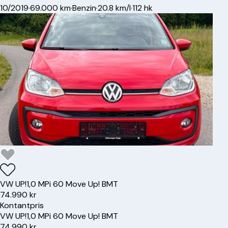
10/2019
·
69.000 km
·
Benzin
·
20.8 km/l
·
112 hk
VW
UP!
1,0 MPi 60 Move Up! BMT
74.990 kr
Kontantpris
VW
UP!
1,0 MPi 60 Move Up! BMT
74.990 kr