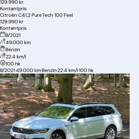
129.990 kr
Kontantpris
Citroën
C4
1,2 PureTech 100 Feel
129.990 kr
Kontantpris
8/2021
49.000 km
Benzin
22.4 km/l
100 hk
8/2021
·
49.000 km
·
Benzin
·
22.4 km/l
·
100 hk