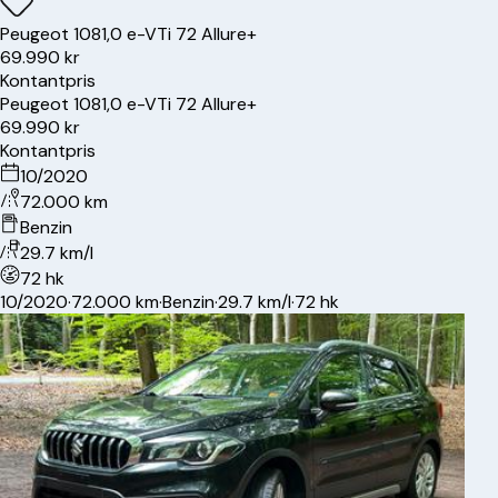
Peugeot
108
1,0 e-VTi 72 Allure+
69.990 kr
Kontantpris
Peugeot
108
1,0 e-VTi 72 Allure+
69.990 kr
Kontantpris
10/2020
72.000 km
Benzin
29.7 km/l
72 hk
10/2020
·
72.000 km
·
Benzin
·
29.7 km/l
·
72 hk