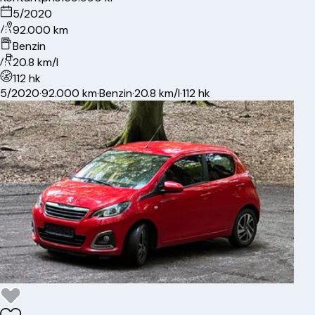
5/2020
92.000 km
Benzin
20.8 km/l
112 hk
5/2020
·
92.000 km
·
Benzin
·
20.8 km/l
·
112 hk