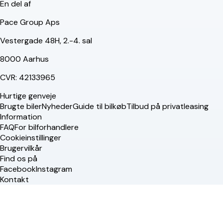
En del af
Pace Group Aps
Vestergade 48H, 2.-4. sal
8000 Aarhus
CVR: 42133965
Hurtige genveje
Brugte biler
Nyheder
Guide til bilkøb
Tilbud på privatleasing
Information
FAQ
For bilforhandlere
Cookieinstillinger
Brugervilkår
Find os på
Facebook
Instagram
Kontakt