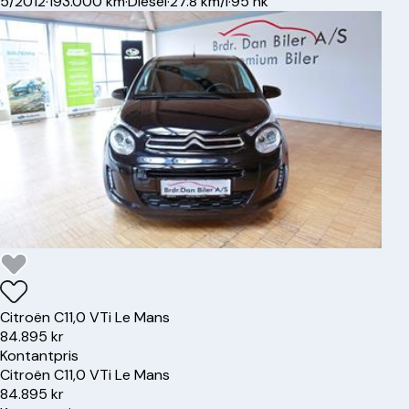
5/2012
·
193.000 km
·
Diesel
·
27.8 km/l
·
95 hk
Citroën
C1
1,0 VTi Le Mans
84.895 kr
Kontantpris
Citroën
C1
1,0 VTi Le Mans
84.895 kr