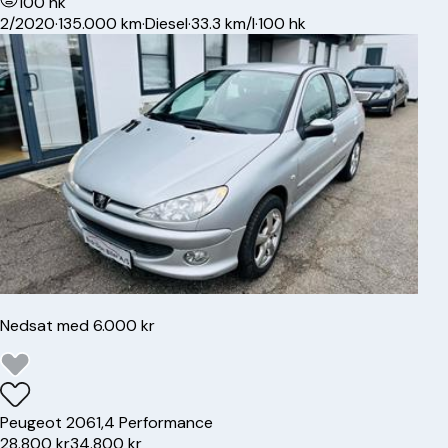
100 hk
2/2020
·
135.000 km
·
Diesel
·
33.3 km/l
·
100 hk
Nedsat med 6.000 kr
Peugeot
206
1,4 Performance
28.800 kr
34.800 kr