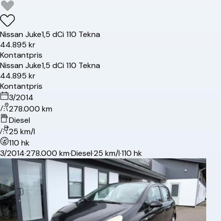
Nissan
Juke
1,5 dCi 110 Tekna
44.895 kr
Kontantpris
Nissan
Juke
1,5 dCi 110 Tekna
44.895 kr
Kontantpris
3/2014
278.000 km
Diesel
25 km/l
110 hk
3/2014
·
278.000 km
·
Diesel
·
25 km/l
·
110 hk