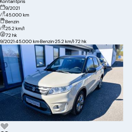
Kontantpris
9/2021
45.000 km
Benzin
25.2 km/l
72 hk
9/2021
·
45.000 km
·
Benzin
·
25.2 km/l
·
72 hk