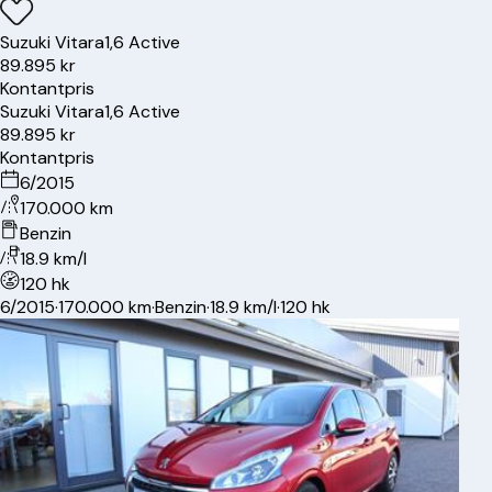
Suzuki
Vitara
1,6 Active
89.895 kr
Kontantpris
Suzuki
Vitara
1,6 Active
89.895 kr
Kontantpris
6/2015
170.000 km
Benzin
18.9 km/l
120 hk
6/2015
·
170.000 km
·
Benzin
·
18.9 km/l
·
120 hk