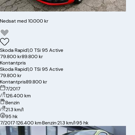
Nedsat med 10.000 kr
Skoda
Rapid
1,0 TSi 95 Active
79.800 kr
89.800 kr
Kontantpris
Skoda
Rapid
1,0 TSi 95 Active
79.800 kr
Kontantpris
89.800 kr
7/2017
126.400 km
Benzin
21.3 km/l
95 hk
7/2017
·
126.400 km
·
Benzin
·
21.3 km/l
·
95 hk