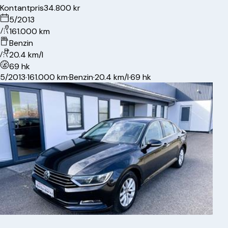
Kontantpris
34.800 kr
5/2013
161.000 km
Benzin
20.4 km/l
69 hk
5/2013
·
161.000 km
·
Benzin
·
20.4 km/l
·
69 hk