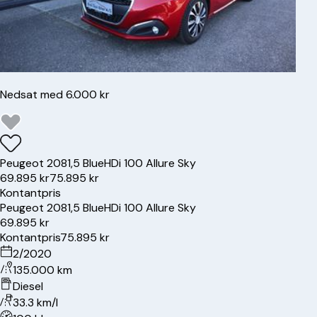
Nedsat med 6.000 kr
Peugeot
208
1,5 BlueHDi 100 Allure Sky
69.895 kr
75.895 kr
Kontantpris
Peugeot
208
1,5 BlueHDi 100 Allure Sky
69.895 kr
Kontantpris
75.895 kr
2/2020
135.000 km
Diesel
33.3 km/l