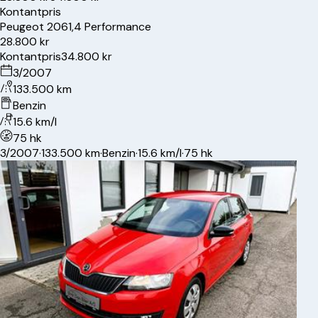
Kontantpris
Peugeot
206
1,4 Performance
28.800 kr
Kontantpris
34.800 kr
3/2007
133.500 km
Benzin
15.6 km/l
75 hk
3/2007
·
133.500 km
·
Benzin
·
15.6 km/l
·
75 hk