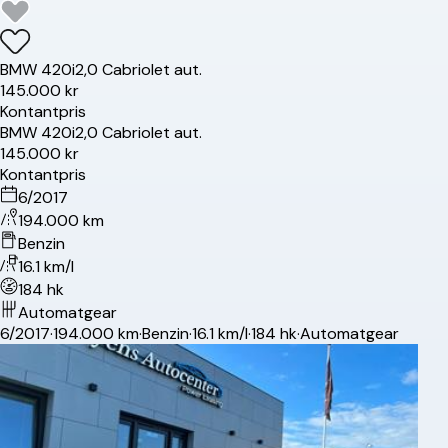
BMW
420i
2,0 Cabriolet aut.
145.000 kr
Kontantpris
BMW
420i
2,0 Cabriolet aut.
145.000 kr
Kontantpris
6/2017
194.000 km
Benzin
16.1 km/l
184 hk
Automatgear
6/2017
·
194.000 km
·
Benzin
·
16.1 km/l
·
184 hk
·
Automatgear