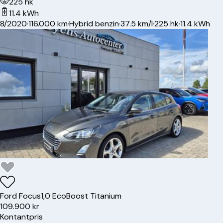
225 hk
11.4 kWh
8/2020
·
116.000 km
·
Hybrid benzin
·
37.5 km/l
·
225 hk
·
11.4 kWh
Ford
Focus
1,0 EcoBoost Titanium
109.900 kr
Kontantpris