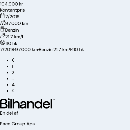
104.900 kr
Kontantpris
7/2018
97.000 km
Benzin
21.7 km/l
110 hk
7/2018
·
97.000 km
·
Benzin
·
21.7 km/l
·
110 hk
1
2
…
4
En del af
Pace Group Aps