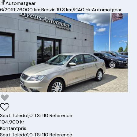
Automatgear
6/2019
·
76.000 km
·
Benzin
·
19.3 km/l
·
140 hk
·
Automatgear
Seat
Toledo
1,0 TSi 110 Reference
104.900 kr
Kontantpris
Seat
Toledo
1,0 TSi 110 Reference