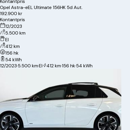
Kontantpris
Opel
Astra-e
EL Ultimate 156HK 5d Aut.
192.900 kr
Kontantpris
12/2023
5.500 km
El
412 km
156 hk
54 kWh
12/2023
·
5.500 km
·
El
·
412 km
·
156 hk
·
54 kWh