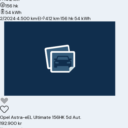
156 hk
54 kWh
2/2024
·
4.500 km
·
El
·
412 km
·
156 hk
·
54 kWh
Opel
Astra-e
EL Ultimate 156HK 5d Aut.
192.900 kr