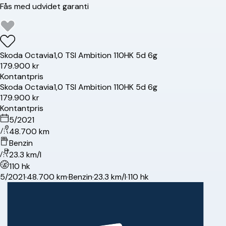
Fås med udvidet garanti
Skoda
Octavia
1,0 TSI Ambition 110HK 5d 6g
179.900 kr
Kontantpris
Skoda
Octavia
1,0 TSI Ambition 110HK 5d 6g
179.900 kr
Kontantpris
5/2021
48.700 km
Benzin
23.3 km/l
110 hk
5/2021
·
48.700 km
·
Benzin
·
23.3 km/l
·
110 hk