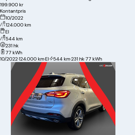
199.900 kr
Kontantpris
10/2022
124.000 km
El
544 km
231 hk
77 kWh
10/2022
·
124.000 km
·
El
·
544 km
·
231 hk
·
77 kWh