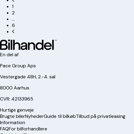
1
2
…
6
En del af
Pace Group Aps
Vestergade 48H, 2.-4. sal
8000 Aarhus
CVR: 42133965
Hurtige genveje
Brugte biler
Nyheder
Guide til bilkøb
Tilbud på privatleasing
Information
FAQ
For bilforhandlere