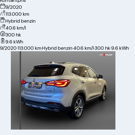
Kontantpris
9/2020
113.000 km
Hybrid benzin
40.6 km/l
300 hk
9.6 kWh
9/2020
·
113.000 km
·
Hybrid benzin
·
40.6 km/l
·
300 hk
·
9.6 kWh