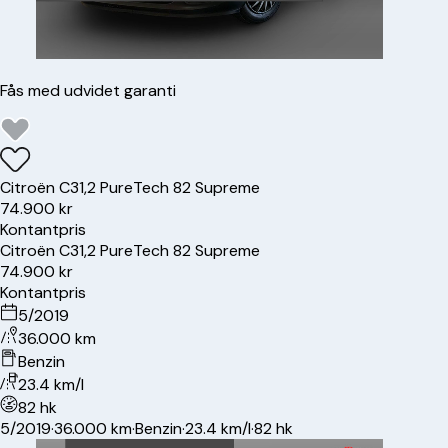
Fås med udvidet garanti
Citroën
C3
1,2 PureTech 82 Supreme
74.900 kr
Kontantpris
Citroën
C3
1,2 PureTech 82 Supreme
74.900 kr
Kontantpris
5/2019
36.000 km
Benzin
23.4 km/l
82 hk
5/2019
·
36.000 km
·
Benzin
·
23.4 km/l
·
82 hk