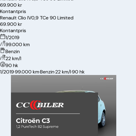
69.900 kr
Kontantpris
Renault
Clio IV
0,9 TCe 90 Limited
69.900 kr
Kontantpris
1/2019
99.000 km
Benzin
22 km/l
90 hk
1/2019
·
99.000 km
·
Benzin
·
22 km/l
·
90 hk