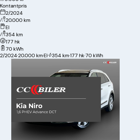
Kontantpris
2/2024
20.000 km
El
354 km
177 hk
70 kWh
2/2024
·
20.000 km
·
El
·
354 km
·
177 hk
·
70 kWh