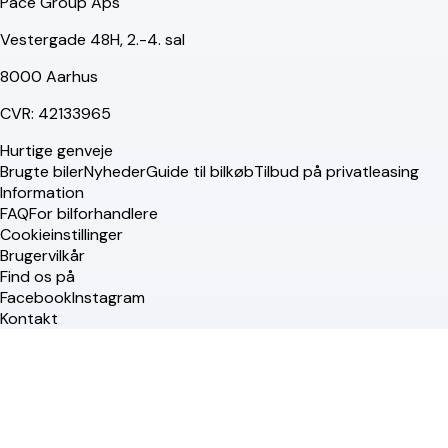
Pace Group Aps
Vestergade 48H, 2.-4. sal
8000 Aarhus
CVR: 42133965
Hurtige genveje
Brugte biler
Nyheder
Guide til bilkøb
Tilbud på privatleasing
Information
FAQ
For bilforhandlere
Cookieinstillinger
Brugervilkår
Find os på
Facebook
Instagram
Kontakt