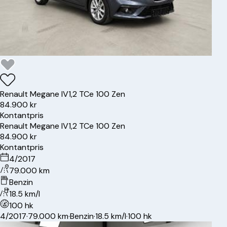
Renault
Megane IV
1,2 TCe 100 Zen
84.900 kr
Kontantpris
Renault
Megane IV
1,2 TCe 100 Zen
84.900 kr
Kontantpris
4/2017
79.000 km
Benzin
18.5 km/l
100 hk
4/2017
·
79.000 km
·
Benzin
·
18.5 km/l
·
100 hk