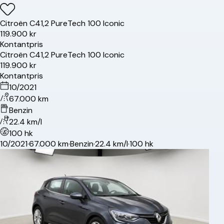
Citroën
C4
1,2 PureTech 100 Iconic
119.900 kr
Kontantpris
Citroën
C4
1,2 PureTech 100 Iconic
119.900 kr
Kontantpris
10/2021
67.000 km
Benzin
22.4 km/l
100 hk
10/2021
·
67.000 km
·
Benzin
·
22.4 km/l
·
100 hk