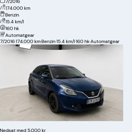
7/2016
174.000 km
Benzin
15.4 km/l
160 hk
Automatgear
7/2016
·
174.000 km
·
Benzin
·
15.4 km/l
·
160 hk
·
Automatgear
Nedsat med 5.000 kr