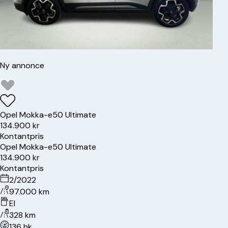
Ny annonce
Opel
Mokka-e
50 Ultimate
134.900 kr
Kontantpris
Opel
Mokka-e
50 Ultimate
134.900 kr
Kontantpris
2/2022
97.000 km
El
328 km
136 hk