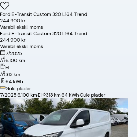
Ford
E-Transit Custom 320 L1
64 Trend
244.900 kr
Varebil ekskl. moms
Ford
E-Transit Custom 320 L1
64 Trend
244.900 kr
Varebil ekskl. moms
7/2025
6.100 km
El
313 km
64 kWh
Gule plader
7/2025
·
6.100 km
·
El
·
313 km
·
64 kWh
·
Gule plader