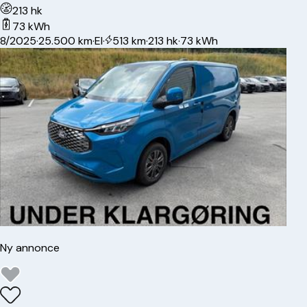
213 hk
73 kWh
8/2025
·
25.500 km
·
El
·
513 km
·
213 hk
·
73 kWh
Ny annonce