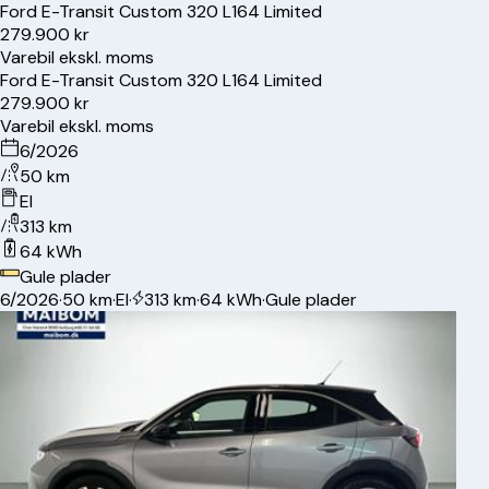
Ford
E-Transit Custom 320 L1
64 Limited
279.900 kr
Varebil ekskl. moms
Ford
E-Transit Custom 320 L1
64 Limited
279.900 kr
Varebil ekskl. moms
6/2026
50 km
El
313 km
64 kWh
Gule plader
6/2026
·
50 km
·
El
·
313 km
·
64 kWh
·
Gule plader