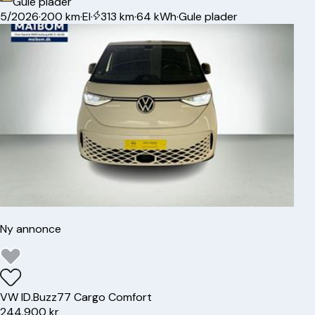
Gule plader
5/2026
·
200 km
·
El
·
313 km
·
64 kWh
·
Gule plader
Ny annonce
VW
ID.Buzz
77 Cargo Comfort
244.900 kr