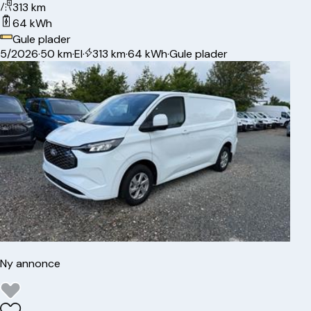
313 km
64 kWh
Gule plader
5/2026
·
50 km
·
El
·
313 km
·
64 kWh
·
Gule plader
Ny annonce