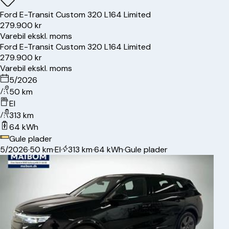
Ford
E-Transit Custom 320 L1
64 Limited
279.900 kr
Varebil ekskl. moms
Ford
E-Transit Custom 320 L1
64 Limited
279.900 kr
Varebil ekskl. moms
5/2026
50 km
El
313 km
64 kWh
Gule plader
5/2026
·
50 km
·
El
·
313 km
·
64 kWh
·
Gule plader