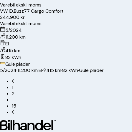
Varebil ekskl. moms
VW
ID.Buzz
77 Cargo Comfort
244.900 kr
Varebil ekskl. moms
5/2024
11.200 km
El
415 km
82 kWh
Gule plader
5/2024
·
11.200 km
·
El
·
415 km
·
82 kWh
·
Gule plader
1
2
…
15