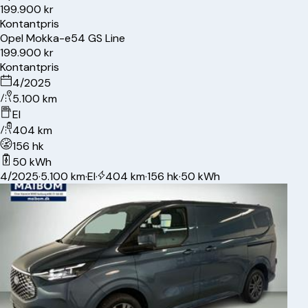
199.900 kr
Kontantpris
Opel
Mokka-e
54 GS Line
199.900 kr
Kontantpris
4/2025
5.100 km
El
404 km
156 hk
50 kWh
4/2025
·
5.100 km
·
El
·
404 km
·
156 hk
·
50 kWh