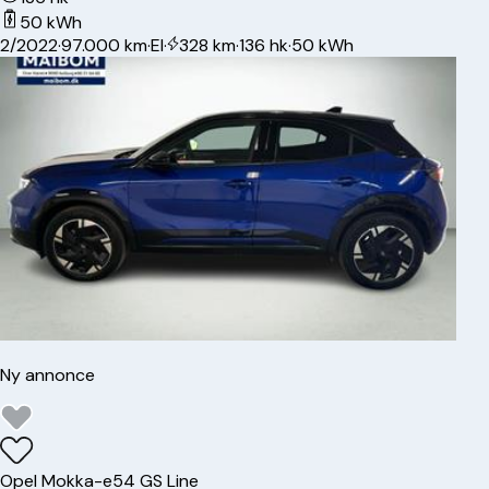
50 kWh
2/2022
·
97.000 km
·
El
·
328 km
·
136 hk
·
50 kWh
Ny annonce
Opel
Mokka-e
54 GS Line