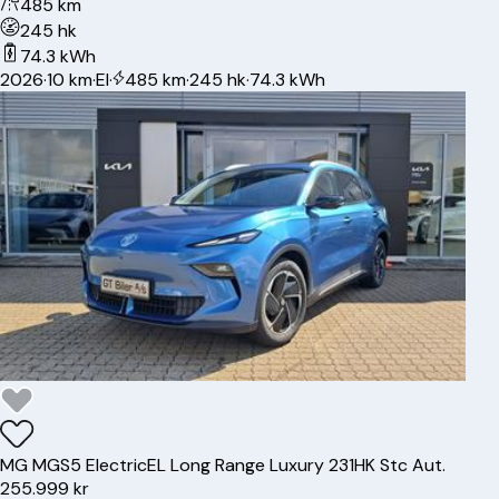
485 km
245 hk
74.3 kWh
2026
·
10 km
·
El
·
485 km
·
245 hk
·
74.3 kWh
MG
MGS5 Electric
EL Long Range Luxury 231HK Stc Aut.
255.999 kr