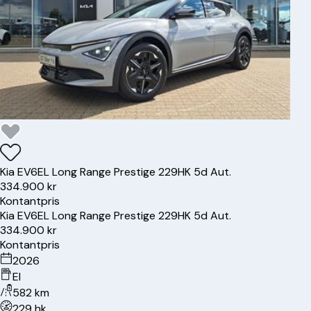
Kia
EV6
EL Long Range Prestige 229HK 5d Aut.
334.900 kr
Kontantpris
Kia
EV6
EL Long Range Prestige 229HK 5d Aut.
334.900 kr
Kontantpris
2026
El
582 km
229 hk