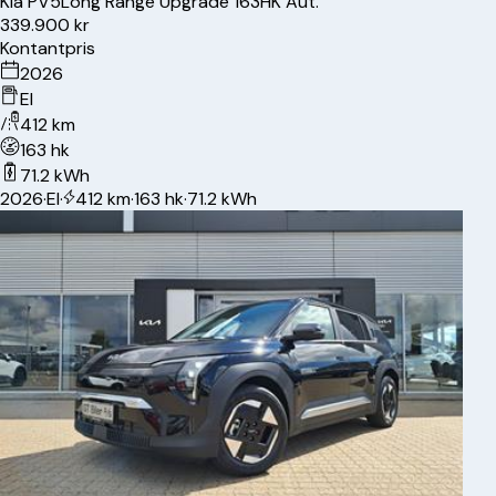
Kia
PV5
Long Range Upgrade 163HK Aut.
339.900 kr
Kontantpris
2026
El
412 km
163 hk
71.2 kWh
2026
·
El
·
412 km
·
163 hk
·
71.2 kWh