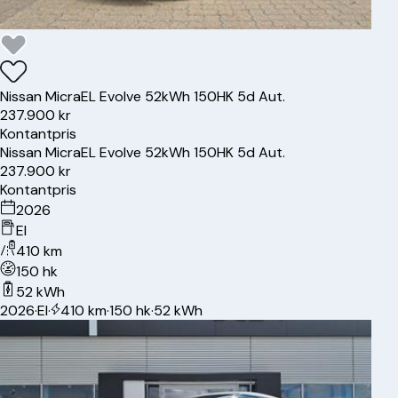
Nissan
Micra
EL Evolve 52kWh 150HK 5d Aut.
237.900 kr
Kontantpris
Nissan
Micra
EL Evolve 52kWh 150HK 5d Aut.
237.900 kr
Kontantpris
2026
El
410 km
150 hk
52 kWh
2026
·
El
·
410 km
·
150 hk
·
52 kWh