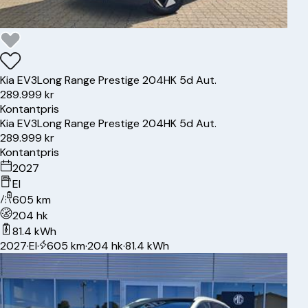
Kia
EV3
Long Range Prestige 204HK 5d Aut.
289.999 kr
Kontantpris
Kia
EV3
Long Range Prestige 204HK 5d Aut.
289.999 kr
Kontantpris
2027
El
605 km
204 hk
81.4 kWh
2027
·
El
·
605 km
·
204 hk
·
81.4 kWh