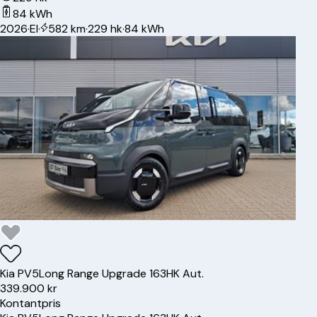
84 kWh
2026
·
El
·
582 km
·
229 hk
·
84 kWh
Kia
PV5
Long Range Upgrade 163HK Aut.
339.900 kr
Kontantpris