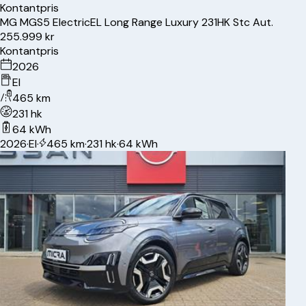
Kontantpris
MG
MGS5 Electric
EL Long Range Luxury 231HK Stc Aut.
255.999 kr
Kontantpris
2026
El
465 km
231 hk
64 kWh
2026
·
El
·
465 km
·
231 hk
·
64 kWh