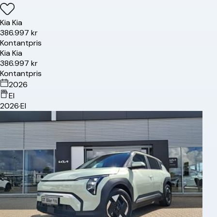
Kia
Kia
386.997 kr
Kontantpris
Kia
Kia
386.997 kr
Kontantpris
2026
El
2026
·
El