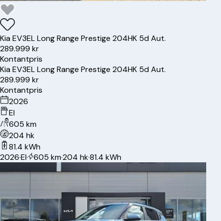
Kia
EV3
EL Long Range Prestige 204HK 5d Aut.
289.999 kr
Kontantpris
Kia
EV3
EL Long Range Prestige 204HK 5d Aut.
289.999 kr
Kontantpris
2026
El
605 km
204 hk
81.4 kWh
2026
·
El
·
605 km
·
204 hk
·
81.4 kWh