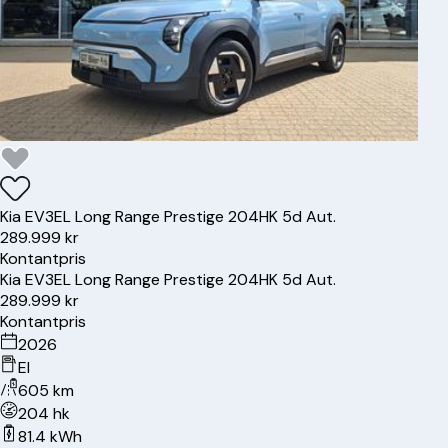
Kia
EV3
EL Long Range Prestige 204HK 5d Aut.
289.999 kr
Kontantpris
Kia
EV3
EL Long Range Prestige 204HK 5d Aut.
289.999 kr
Kontantpris
2026
El
605 km
204 hk
81.4 kWh