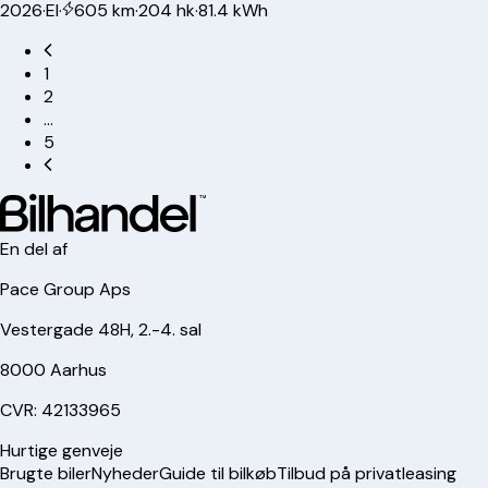
2026
·
El
·
605 km
·
204 hk
·
81.4 kWh
1
2
…
5
En del af
Pace Group Aps
Vestergade 48H, 2.-4. sal
8000 Aarhus
CVR: 42133965
Hurtige genveje
Brugte biler
Nyheder
Guide til bilkøb
Tilbud på privatleasing