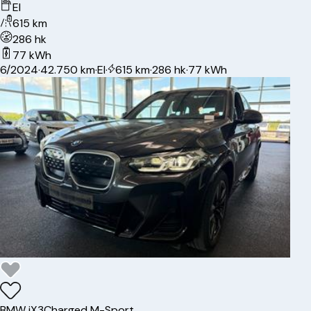
El
615 km
286 hk
77 kWh
6/2024
·
42.750 km
·
El
·
615 km
·
286 hk
·
77 kWh
BMW
iX3
Charged M-Sport