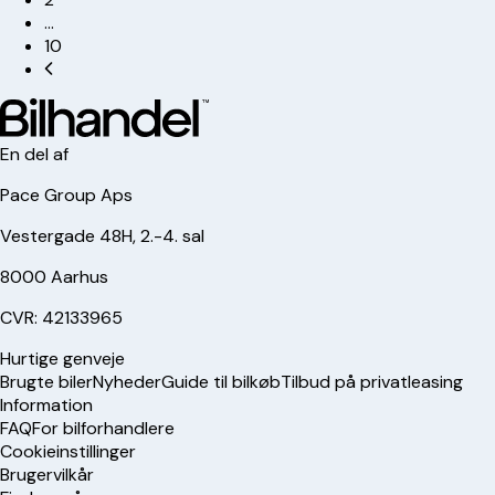
…
10
En del af
Pace Group Aps
Vestergade 48H, 2.-4. sal
8000 Aarhus
CVR: 42133965
Hurtige genveje
Brugte biler
Nyheder
Guide til bilkøb
Tilbud på privatleasing
Information
FAQ
For bilforhandlere
Cookieinstillinger
Brugervilkår