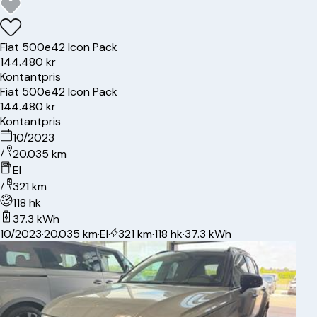
Fiat
500e
42 Icon Pack
144.480 kr
Kontantpris
Fiat
500e
42 Icon Pack
144.480 kr
Kontantpris
10/2023
20.035 km
El
321 km
118 hk
37.3 kWh
10/2023
·
20.035 km
·
El
·
321 km
·
118 hk
·
37.3 kWh