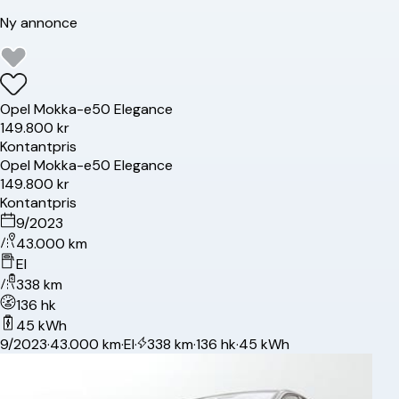
Ny annonce
Opel
Mokka-e
50 Elegance
149.800 kr
Kontantpris
Opel
Mokka-e
50 Elegance
149.800 kr
Kontantpris
9/2023
43.000 km
El
338 km
136 hk
45 kWh
9/2023
·
43.000 km
·
El
·
338 km
·
136 hk
·
45 kWh