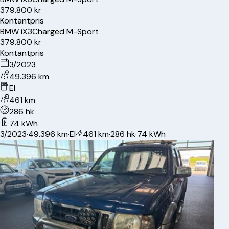
379.800 kr
Kontantpris
BMW
iX3
Charged M-Sport
379.800 kr
Kontantpris
3/2023
49.396 km
El
461 km
286 hk
74 kWh
3/2023
·
49.396 km
·
El
·
461 km
·
286 hk
·
74 kWh