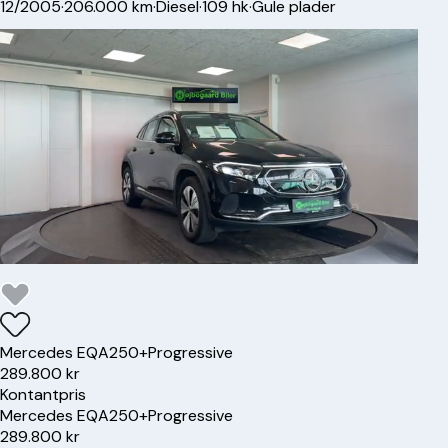
12/2005
·
206.000 km
·
Diesel
·
109 hk
·
Gule plader
Mercedes
EQA250+
Progressive
289.800 kr
Kontantpris
Mercedes
EQA250+
Progressive
289.800 kr