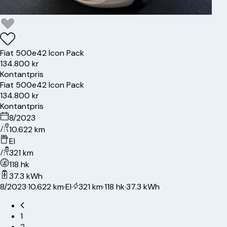
Fiat
500e
42 Icon Pack
134.800 kr
Kontantpris
Fiat
500e
42 Icon Pack
134.800 kr
Kontantpris
8/2023
10.622 km
El
321 km
118 hk
37.3 kWh
8/2023
·
10.622 km
·
El
·
321 km
·
118 hk
·
37.3 kWh
1
2