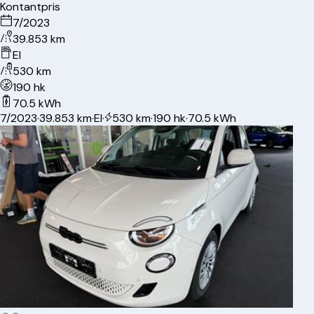
Kontantpris
7/2023
39.853 km
El
530 km
190 hk
70.5 kWh
7/2023
·
39.853 km
·
El
·
530 km
·
190 hk
·
70.5 kWh