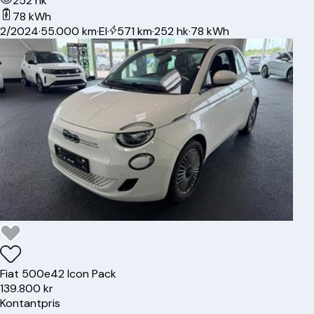
252 hk
78 kWh
2/2024
·
55.000 km
·
El
·
571 km
·
252 hk
·
78 kWh
Fiat
500e
42 Icon Pack
139.800 kr
Kontantpris