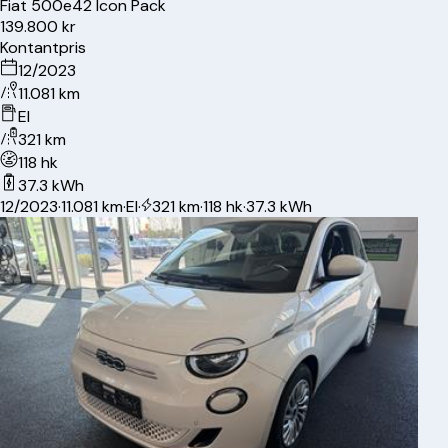
Fiat
500e
42 Icon Pack
139.800 kr
Kontantpris
12/2023
11.081 km
El
321 km
118 hk
37.3 kWh
12/2023
·
11.081 km
·
El
·
321 km
·
118 hk
·
37.3 kWh