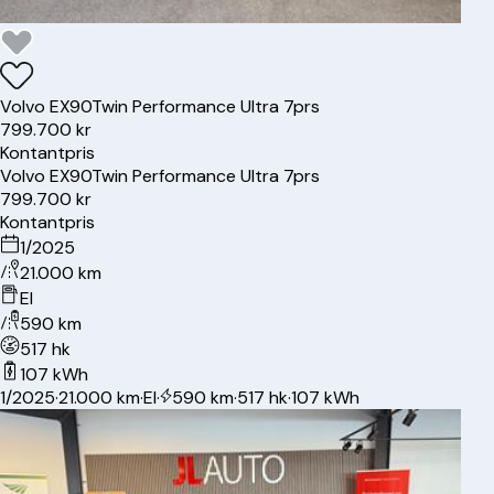
Volvo
EX90
Twin Performance Ultra 7prs
799.700 kr
Kontantpris
Volvo
EX90
Twin Performance Ultra 7prs
799.700 kr
Kontantpris
1/2025
21.000 km
El
590 km
517 hk
107 kWh
1/2025
·
21.000 km
·
El
·
590 km
·
517 hk
·
107 kWh