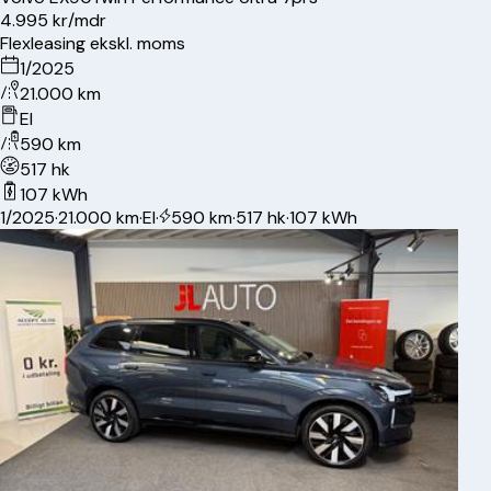
4.995 kr/mdr
Flexleasing ekskl. moms
1/2025
21.000 km
El
590 km
517 hk
107 kWh
1/2025
·
21.000 km
·
El
·
590 km
·
517 hk
·
107 kWh