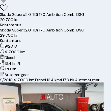
Skoda
Superb
2,0 TDi 170 Ambition Combi DSG
29.700 kr
Kontantpris
Skoda
Superb
2,0 TDi 170 Ambition Combi DSG
29.700 kr
Kontantpris
9/2010
417.000 km
Diesel
16.4 km/l
170 hk
Automatgear
9/2010
·
417.000 km
·
Diesel
·
16.4 km/l
·
170 hk
·
Automatgear