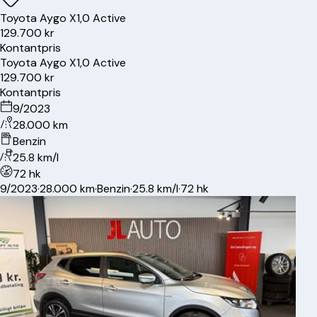
Toyota
Aygo X
1,0 Active
129.700 kr
Kontantpris
Toyota
Aygo X
1,0 Active
129.700 kr
Kontantpris
9/2023
28.000 km
Benzin
25.8 km/l
72 hk
9/2023
·
28.000 km
·
Benzin
·
25.8 km/l
·
72 hk