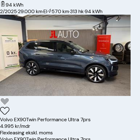
94 kWh
2/2025
·
29.000 km
·
El
·
570 km
·
313 hk
·
94 kWh
Volvo
EX90
Twin Performance Ultra 7prs
4.995 kr/mdr
Flexleasing ekskl. moms
Volvo
EX90
Twin Performance Ultra 7prs