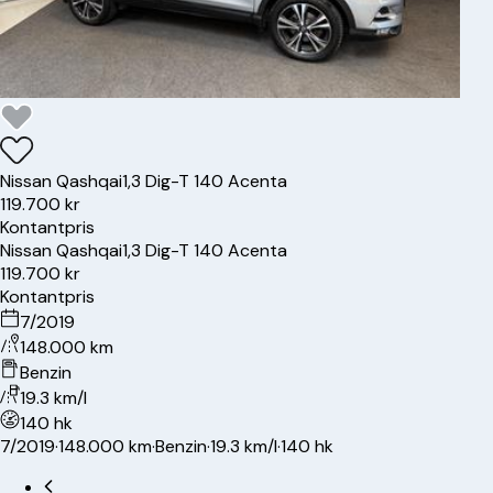
Nissan
Qashqai
1,3 Dig-T 140 Acenta
119.700 kr
Kontantpris
Nissan
Qashqai
1,3 Dig-T 140 Acenta
119.700 kr
Kontantpris
7/2019
148.000 km
Benzin
19.3 km/l
140 hk
7/2019
·
148.000 km
·
Benzin
·
19.3 km/l
·
140 hk