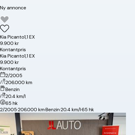
Ny annonce
Kia
Picanto
1,1 EX
9.900 kr
Kontantpris
Kia
Picanto
1,1 EX
9.900 kr
Kontantpris
2/2005
206.000 km
Benzin
20.4 km/l
65 hk
2/2005
·
206.000 km
·
Benzin
·
20.4 km/l
·
65 hk