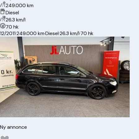
249.000 km
Diesel
26.3 km/l
70 hk
12/2011
·
249.000 km
·
Diesel
·
26.3 km/l
·
70 hk
Ny annonce