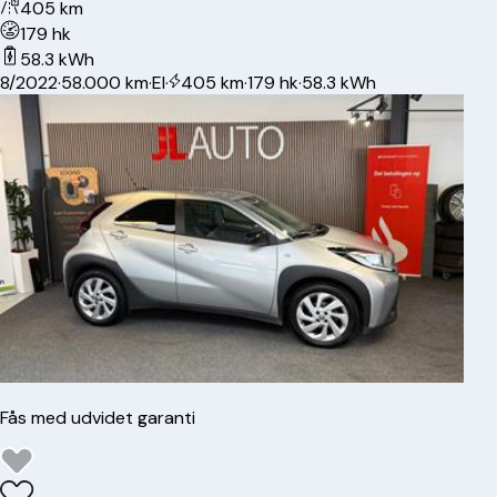
405 km
179 hk
58.3 kWh
8/2022
·
58.000 km
·
El
·
405 km
·
179 hk
·
58.3 kWh
Fås med udvidet garanti