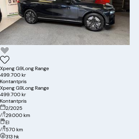
Xpeng
G9
Long Range
499.700 kr
Kontantpris
Xpeng
G9
Long Range
499.700 kr
Kontantpris
2/2025
29.000 km
El
570 km
313 hk