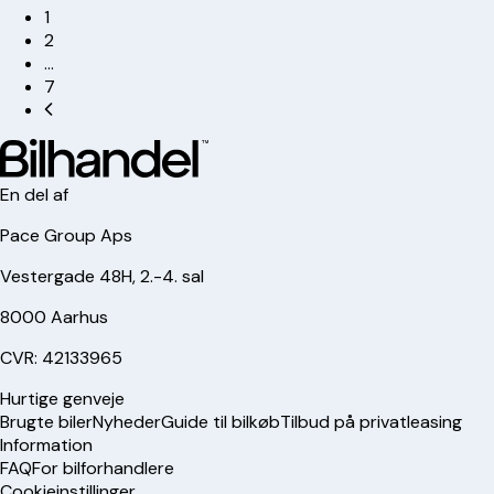
1
2
…
7
En del af
Pace Group Aps
Vestergade 48H, 2.-4. sal
8000 Aarhus
CVR: 42133965
Hurtige genveje
Brugte biler
Nyheder
Guide til bilkøb
Tilbud på privatleasing
Information
FAQ
For bilforhandlere
Cookieinstillinger