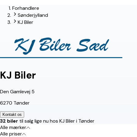
Forhandlere
lead-forhandler
Sønderjylland
KJ Biler
KJ Biler
Den Gamlevej 5
6270 Tønder
Kontakt os
32 biler
til salg lige nu hos KJ Biler i Tønder
Alle mærker
Alle priser