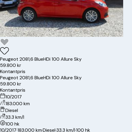
Peugeot
208
1,6 BlueHDi 100 Allure Sky
59.800 kr
Kontantpris
Peugeot
208
1,6 BlueHDi 100 Allure Sky
59.800 kr
Kontantpris
10/2017
183.000 km
Diesel
33.3 km/l
100 hk
10/2017
·
183.000 km
·
Diesel
·
33.3 km/l
·
100 hk