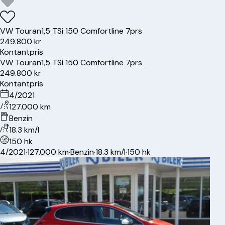
VW
Touran
1,5 TSi 150 Comfortline 7prs
249.800 kr
Kontantpris
VW
Touran
1,5 TSi 150 Comfortline 7prs
249.800 kr
Kontantpris
4/2021
127.000 km
Benzin
18.3 km/l
150 hk
4/2021
·
127.000 km
·
Benzin
·
18.3 km/l
·
150 hk