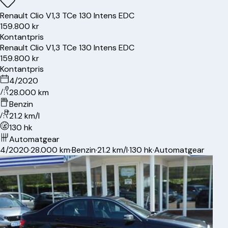
Renault
Clio V
1,3 TCe 130 Intens EDC
159.800 kr
Kontantpris
Renault
Clio V
1,3 TCe 130 Intens EDC
159.800 kr
Kontantpris
4/2020
28.000 km
Benzin
21.2 km/l
130 hk
Automatgear
4/2020
·
28.000 km
·
Benzin
·
21.2 km/l
·
130 hk
·
Automatgear