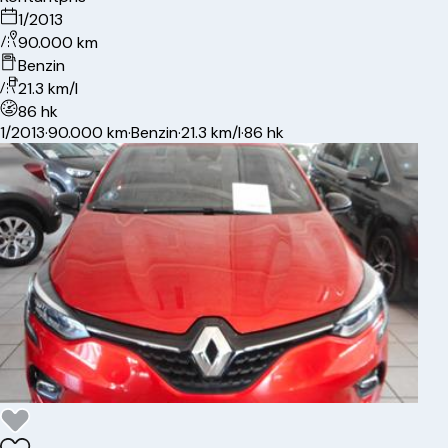
1/2013
90.000 km
Benzin
21.3 km/l
86 hk
1/2013
·
90.000 km
·
Benzin
·
21.3 km/l
·
86 hk