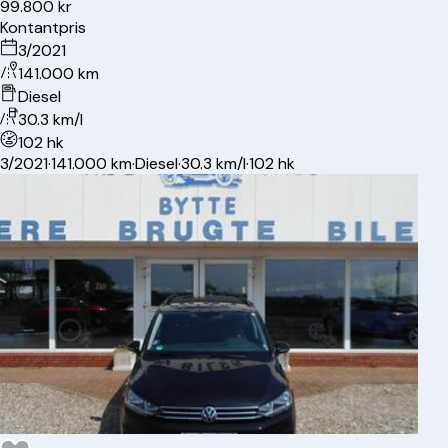
99.800 kr
Kontantpris
3/2021
141.000 km
Diesel
30.3 km/l
102 hk
3/2021
·
141.000 km
·
Diesel
·
30.3 km/l
·
102 hk