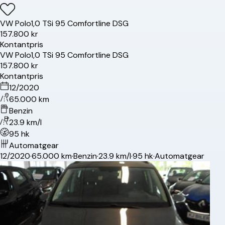
VW
Polo
1,0 TSi 95 Comfortline DSG
157.800 kr
Kontantpris
VW
Polo
1,0 TSi 95 Comfortline DSG
157.800 kr
Kontantpris
12/2020
65.000 km
Benzin
23.9 km/l
95 hk
Automatgear
12/2020
·
65.000 km
·
Benzin
·
23.9 km/l
·
95 hk
·
Automatgear