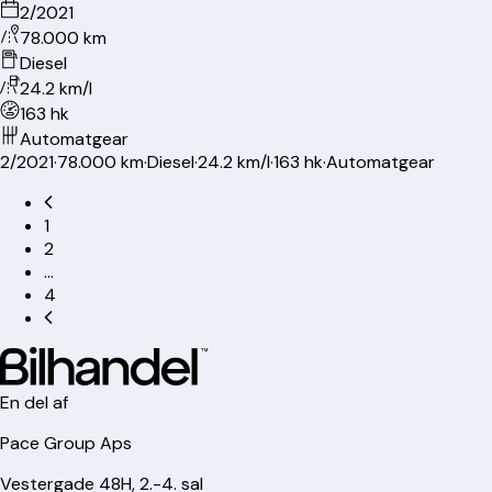
2/2021
78.000 km
Diesel
24.2 km/l
163 hk
Automatgear
2/2021
·
78.000 km
·
Diesel
·
24.2 km/l
·
163 hk
·
Automatgear
1
2
…
4
En del af
Pace Group Aps
Vestergade 48H, 2.-4. sal