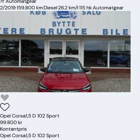
Automatgear
2/2019
·
159.800 km
·
Diesel
·
26.2 km/l
·
115 hk
·
Automatgear
Opel
Corsa
1,5 D 102 Sport
99.800 kr
Kontantpris
Opel
Corsa
1,5 D 102 Sport