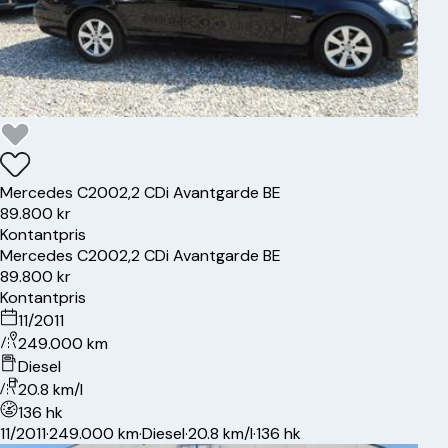
Mercedes
C200
2,2 CDi Avantgarde BE
89.800 kr
Kontantpris
Mercedes
C200
2,2 CDi Avantgarde BE
89.800 kr
Kontantpris
11/2011
249.000 km
Diesel
20.8 km/l
136 hk
11/2011
·
249.000 km
·
Diesel
·
20.8 km/l
·
136 hk