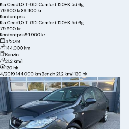
Kia
Ceed
1,0 T-GDI Comfort 120HK 5d 6g
79.900 kr
89.900 kr
Kontantpris
Kia
Ceed
1,0 T-GDI Comfort 120HK 5d 6g
79.900 kr
Kontantpris
89.900 kr
4/2019
144.000 km
Benzin
21.2 km/l
120 hk
4/2019
·
144.000 km
·
Benzin
·
21.2 km/l
·
120 hk