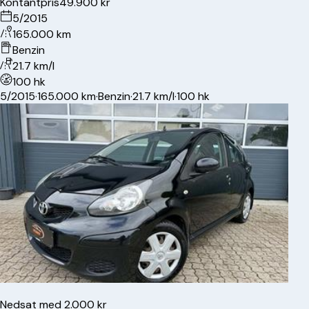
Kontantpris
49.900 kr
5/2015
165.000 km
Benzin
21.7 km/l
100 hk
5/2015
·
165.000 km
·
Benzin
·
21.7 km/l
·
100 hk
Nedsat med 2.000 kr