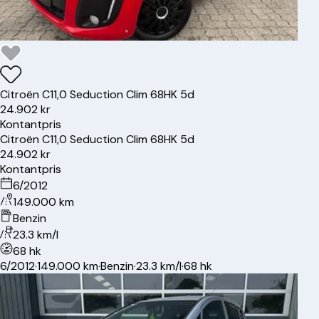
Citroën
C1
1,0 Seduction Clim 68HK 5d
24.902 kr
Kontantpris
Citroën
C1
1,0 Seduction Clim 68HK 5d
24.902 kr
Kontantpris
6/2012
149.000 km
Benzin
23.3 km/l
68 hk
6/2012
·
149.000 km
·
Benzin
·
23.3 km/l
·
68 hk