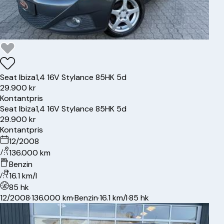
Seat
Ibiza
1,4 16V Stylance 85HK 5d
29.900 kr
Kontantpris
Seat
Ibiza
1,4 16V Stylance 85HK 5d
29.900 kr
Kontantpris
12/2008
136.000 km
Benzin
16.1 km/l
85 hk
12/2008
·
136.000 km
·
Benzin
·
16.1 km/l
·
85 hk