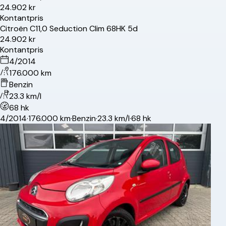
24.902 kr
Kontantpris
Citroën
C1
1,0 Seduction Clim 68HK 5d
24.902 kr
Kontantpris
4/2014
176.000 km
Benzin
23.3 km/l
68 hk
4/2014
·
176.000 km
·
Benzin
·
23.3 km/l
·
68 hk