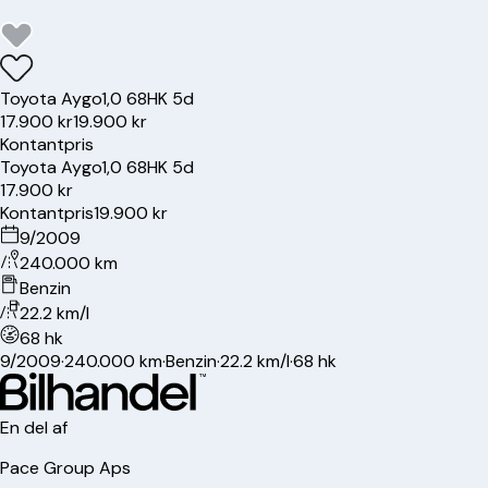
Toyota
Aygo
1,0 68HK 5d
17.900 kr
19.900 kr
Kontantpris
Toyota
Aygo
1,0 68HK 5d
17.900 kr
Kontantpris
19.900 kr
9/2009
240.000 km
Benzin
22.2 km/l
68 hk
9/2009
·
240.000 km
·
Benzin
·
22.2 km/l
·
68 hk
En del af
Pace Group Aps