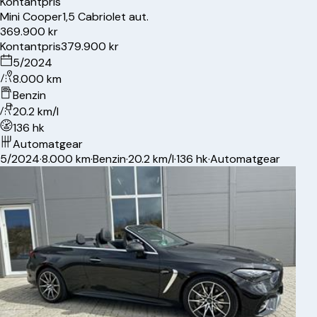
Kontantpris
Mini
Cooper
1,5 Cabriolet aut.
369.900 kr
Kontantpris
379.900 kr
5/2024
8.000 km
Benzin
20.2 km/l
136 hk
Automatgear
5/2024
·
8.000 km
·
Benzin
·
20.2 km/l
·
136 hk
·
Automatgear