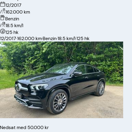
12/2017
162.000 km
Benzin
18.5 km/l
125 hk
12/2017
·
162.000 km
·
Benzin
·
18.5 km/l
·
125 hk
Nedsat med 50.000 kr