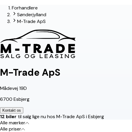
Forhandlere
lead-forhandler
Sønderjylland
M-Trade ApS
M-Trade ApS
Mådevej 19D
6700 Esbjerg
Kontakt os
12 biler
til salg lige nu hos M-Trade ApS i Esbjerg
Alle mærker
Alle priser