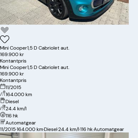
Mini
Cooper
1,5 D Cabriolet aut.
169.900 kr
Kontantpris
Mini
Cooper
1,5 D Cabriolet aut.
169.900 kr
Kontantpris
11/2015
164.000 km
Diesel
24.4 km/l
116 hk
Automatgear
11/2015
·
164.000 km
·
Diesel
·
24.4 km/l
·
116 hk
·
Automatgear