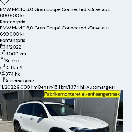
BMW
M440i
3,0 Gran Coupé Connected xDrive aut.
699.900 kr
Kontantpris
BMW
M440i
3,0 Gran Coupé Connected xDrive aut.
699.900 kr
Kontantpris
11/2022
9.000 km
Benzin
15.1 km/l
374 hk
Automatgear
11/2022
·
9.000 km
·
Benzin
·
15.1 km/l
·
374 hk
·
Automatgear