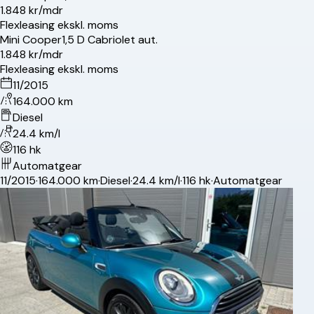
1.848 kr/mdr
Flexleasing ekskl. moms
Mini
Cooper
1,5 D Cabriolet aut.
1.848 kr/mdr
Flexleasing ekskl. moms
11/2015
164.000 km
Diesel
24.4 km/l
116 hk
Automatgear
11/2015
·
164.000 km
·
Diesel
·
24.4 km/l
·
116 hk
·
Automatgear