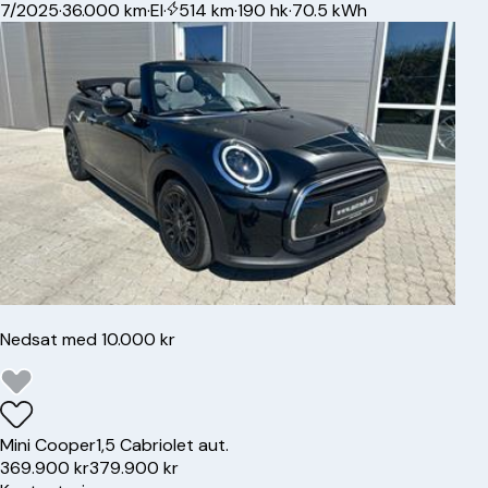
7/2025
·
36.000 km
·
El
·
514 km
·
190 hk
·
70.5 kWh
Nedsat med 10.000 kr
Mini
Cooper
1,5 Cabriolet aut.
369.900 kr
379.900 kr