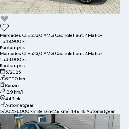
Mercedes
CLE53
3,0 AMG Cabriolet aut. 4Matic+
1.549.900 kr
Kontantpris
Mercedes
CLE53
3,0 AMG Cabriolet aut. 4Matic+
1.549.900 kr
Kontantpris
5/2025
6.000 km
Benzin
12.9 km/l
449 hk
Automatgear
5/2025
·
6.000 km
·
Benzin
·
12.9 km/l
·
449 hk
·
Automatgear