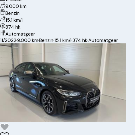
9.000 km
Benzin
15.1 km/l
374 hk
Automatgear
11/2022
·
9.000 km
·
Benzin
·
15.1 km/l
·
374 hk
·
Automatgear