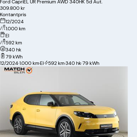
Ford
Capri
EL UR Premium AWD 340HK 5d Aut.
309.800 kr
Kontantpris
12/2024
1.000 km
El
592 km
340 hk
79 kWh
12/2024
·
1.000 km
·
El
·
592 km
·
340 hk
·
79 kWh