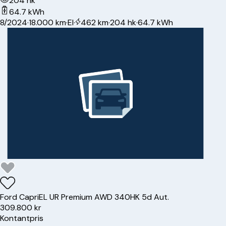
204 hk
64.7 kWh
8/2024
·
18.000 km
·
El
·
462 km
·
204 hk
·
64.7 kWh
Ford
Capri
EL UR Premium AWD 340HK 5d Aut.
309.800 kr
Kontantpris