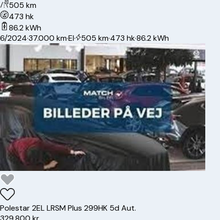
505 km
473 hk
86.2 kWh
6/2024
·
37.000 km
·
El
·
505 km
·
473 hk
·
86.2 kWh
Polestar
2
EL LRSM Plus 299HK 5d Aut.
329.800 kr