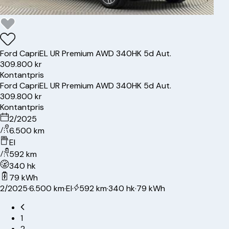
Ford
Capri
EL UR Premium AWD 340HK 5d Aut.
309.800 kr
Kontantpris
Ford
Capri
EL UR Premium AWD 340HK 5d Aut.
309.800 kr
Kontantpris
2/2025
6.500 km
El
592 km
340 hk
79 kWh
2/2025
·
6.500 km
·
El
·
592 km
·
340 hk
·
79 kWh
1
2