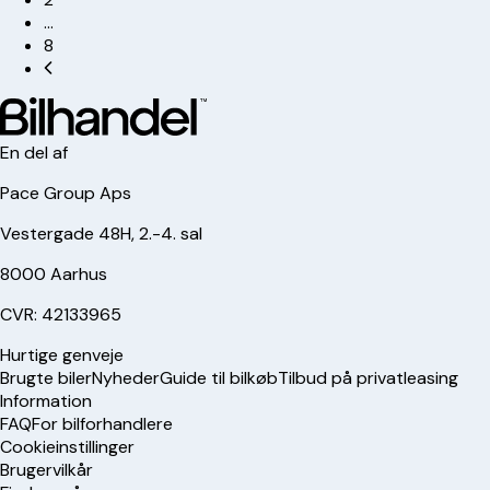
…
8
En del af
Pace Group Aps
Vestergade 48H, 2.-4. sal
8000 Aarhus
CVR: 42133965
Hurtige genveje
Brugte biler
Nyheder
Guide til bilkøb
Tilbud på privatleasing
Information
FAQ
For bilforhandlere
Cookieinstillinger
Brugervilkår