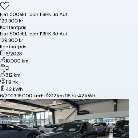
Fiat
500e
EL Icon 118HK 3d Aut.
129.800 kr
Kontantpris
Fiat
500e
EL Icon 118HK 3d Aut.
129.800 kr
Kontantpris
6/2023
18.000 km
El
312 km
118 hk
42 kWh
6/2023
·
18.000 km
·
El
·
312 km
·
118 hk
·
42 kWh