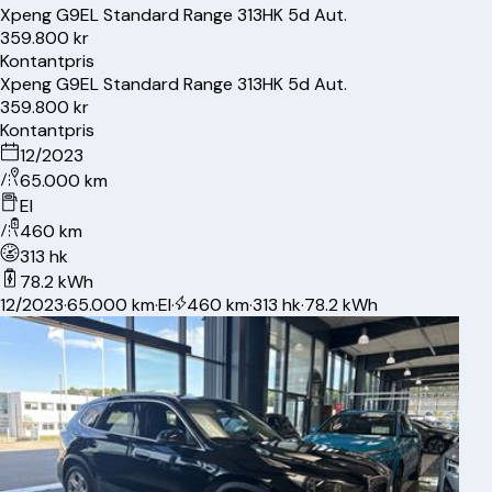
Xpeng
G9
EL Standard Range 313HK 5d Aut.
359.800 kr
Kontantpris
Xpeng
G9
EL Standard Range 313HK 5d Aut.
359.800 kr
Kontantpris
12/2023
65.000 km
El
460 km
313 hk
78.2 kWh
12/2023
·
65.000 km
·
El
·
460 km
·
313 hk
·
78.2 kWh