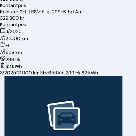
Kontantpris
Polestar
2
EL LRSM Plus 299HK 5d Aut.
329.800 kr
Kontantpris
3/2025
21.000 km
El
658 km
299 hk
82 kWh
3/2025
·
21.000 km
·
El
·
658 km
·
299 hk
·
82 kWh