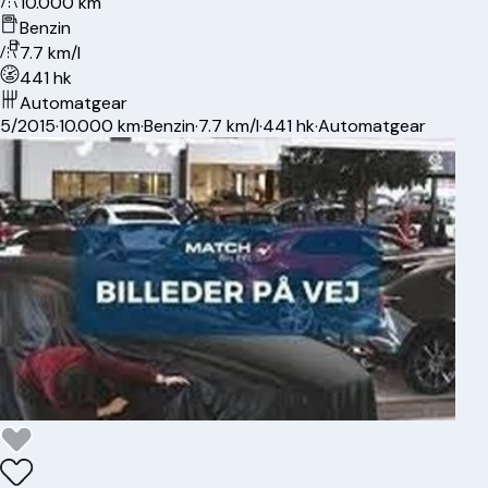
10.000 km
Benzin
7.7 km/l
441 hk
Automatgear
5/2015
·
10.000 km
·
Benzin
·
7.7 km/l
·
441 hk
·
Automatgear