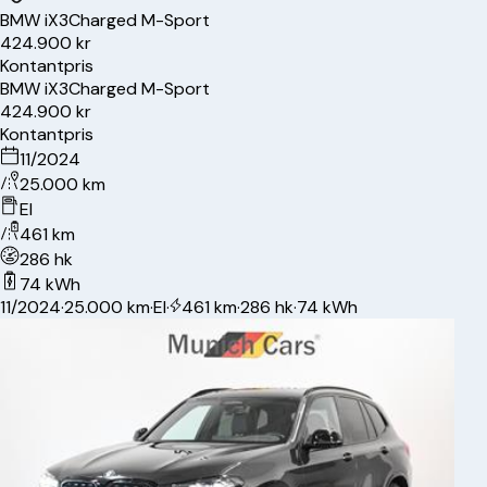
BMW
iX3
Charged M-Sport
424.900 kr
Kontantpris
BMW
iX3
Charged M-Sport
424.900 kr
Kontantpris
11/2024
25.000 km
El
461 km
286 hk
74 kWh
11/2024
·
25.000 km
·
El
·
461 km
·
286 hk
·
74 kWh