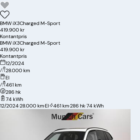
BMW
iX3
Charged M-Sport
419.900 kr
Kontantpris
BMW
iX3
Charged M-Sport
419.900 kr
Kontantpris
12/2024
28.000 km
El
461 km
286 hk
74 kWh
12/2024
·
28.000 km
·
El
·
461 km
·
286 hk
·
74 kWh