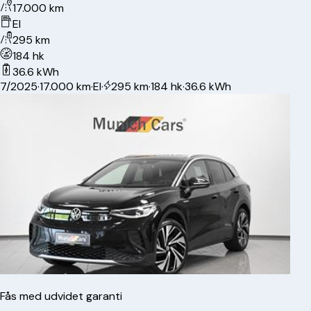
17.000 km
El
295 km
184 hk
36.6 kWh
7/2025
·
17.000 km
·
El
·
295 km
·
184 hk
·
36.6 kWh
Fås med udvidet garanti