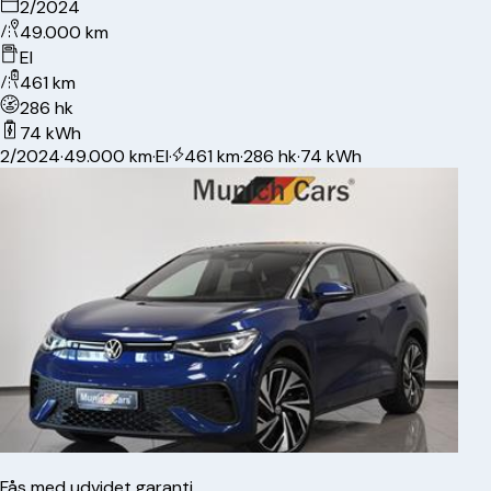
2/2024
49.000 km
El
461 km
286 hk
74 kWh
2/2024
·
49.000 km
·
El
·
461 km
·
286 hk
·
74 kWh
Fås med udvidet garanti