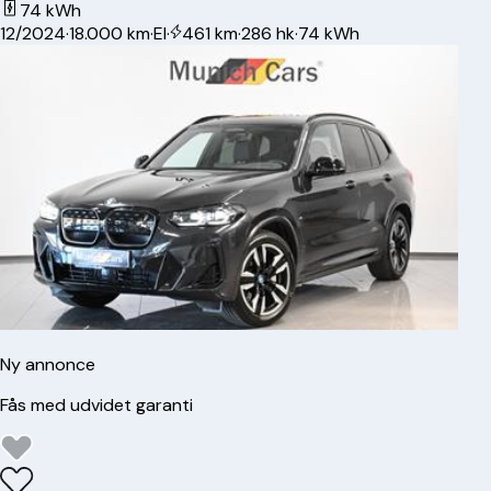
74 kWh
12/2024
·
18.000 km
·
El
·
461 km
·
286 hk
·
74 kWh
Ny annonce
Fås med udvidet garanti