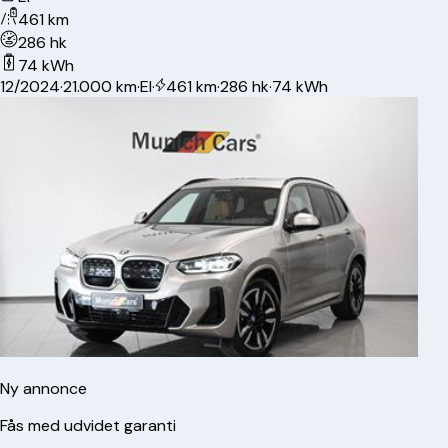
461 km
286 hk
74 kWh
12/2024
·
21.000 km
·
El
·
461 km
·
286 hk
·
74 kWh
Ny annonce
Fås med udvidet garanti