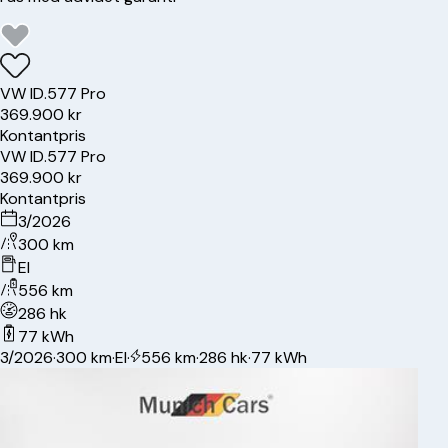
VW
ID.5
77 Pro
369.900 kr
Kontantpris
VW
ID.5
77 Pro
369.900 kr
Kontantpris
3/2026
300 km
El
556 km
286 hk
77 kWh
3/2026
·
300 km
·
El
·
556 km
·
286 hk
·
77 kWh