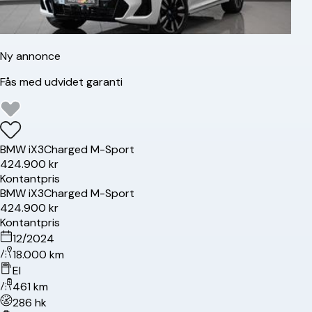
Ny annonce
Fås med udvidet garanti
BMW
iX3
Charged M-Sport
424.900 kr
Kontantpris
BMW
iX3
Charged M-Sport
424.900 kr
Kontantpris
12/2024
18.000 km
El
461 km
286 hk