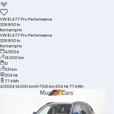
VW
ID.4
77 Pro Performance
329.900 kr
Kontantpris
VW
ID.4
77 Pro Performance
329.900 kr
Kontantpris
4/2024
14.000 km
El
531 km
204 hk
77 kWh
4/2024
·
14.000 km
·
El
·
531 km
·
204 hk
·
77 kWh