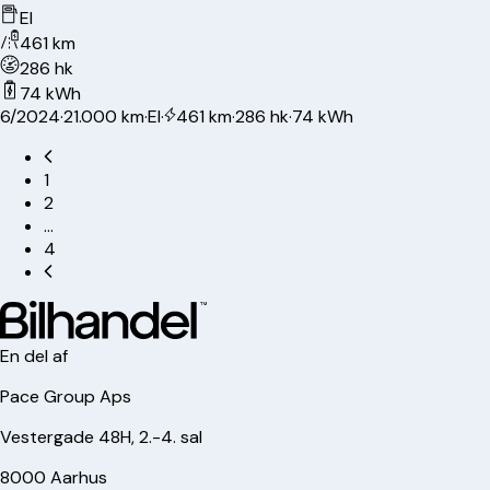
El
461 km
286 hk
74 kWh
6/2024
·
21.000 km
·
El
·
461 km
·
286 hk
·
74 kWh
1
2
…
4
En del af
Pace Group Aps
Vestergade 48H, 2.-4. sal
8000 Aarhus