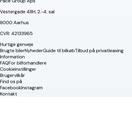
Pace Group Aps
Vestergade 48H, 2.-4. sal
8000 Aarhus
CVR: 42133965
Hurtige genveje
Brugte biler
Nyheder
Guide til bilkøb
Tilbud på privatleasing
Information
FAQ
For bilforhandlere
Cookieinstillinger
Brugervilkår
Find os på
Facebook
Instagram
Kontakt