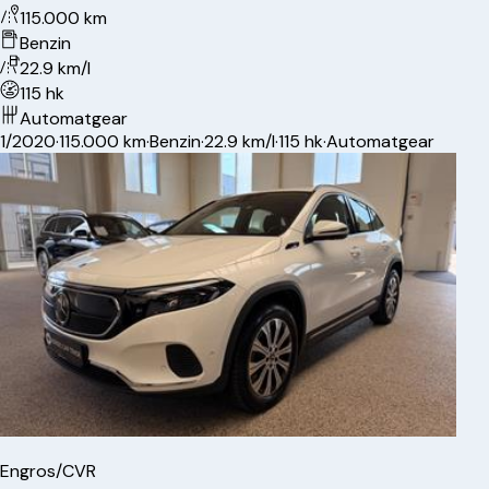
115.000 km
Benzin
22.9 km/l
115 hk
Automatgear
1/2020
·
115.000 km
·
Benzin
·
22.9 km/l
·
115 hk
·
Automatgear
Engros/CVR