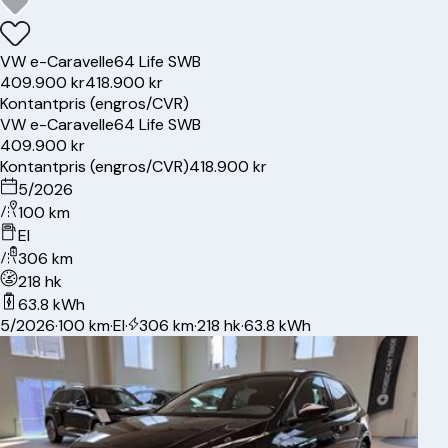
VW
e-Caravelle
64 Life SWB
409.900 kr
418.900 kr
Kontantpris (engros/CVR)
VW
e-Caravelle
64 Life SWB
409.900 kr
Kontantpris (engros/CVR)
418.900 kr
5/2026
100 km
El
306 km
218 hk
63.8 kWh
5/2026
·
100 km
·
El
·
306 km
·
218 hk
·
63.8 kWh