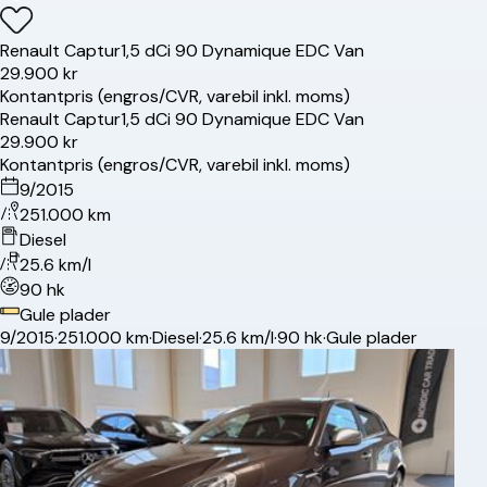
Renault
Captur
1,5 dCi 90 Dynamique EDC Van
29.900 kr
Kontantpris (engros/CVR, varebil inkl. moms)
Renault
Captur
1,5 dCi 90 Dynamique EDC Van
29.900 kr
Kontantpris (engros/CVR, varebil inkl. moms)
9/2015
251.000 km
Diesel
25.6 km/l
90 hk
Gule plader
9/2015
·
251.000 km
·
Diesel
·
25.6 km/l
·
90 hk
·
Gule plader