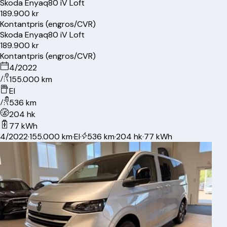
Skoda
Enyaq
80 iV Loft
189.900 kr
Kontantpris (engros/CVR)
Skoda
Enyaq
80 iV Loft
189.900 kr
Kontantpris (engros/CVR)
4/2022
155.000 km
El
536 km
204 hk
77 kWh
4/2022
·
155.000 km
·
El
·
536 km
·
204 hk
·
77 kWh