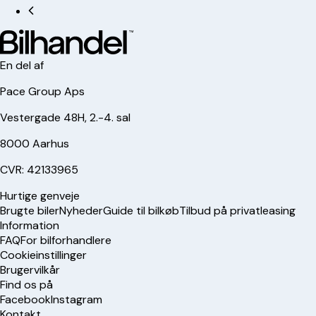
En del af
Pace Group Aps
Vestergade 48H, 2.-4. sal
8000 Aarhus
CVR: 42133965
Hurtige genveje
Brugte biler
Nyheder
Guide til bilkøb
Tilbud på privatleasing
Information
FAQ
For bilforhandlere
Cookieinstillinger
Brugervilkår
Find os på
Facebook
Instagram
Kontakt