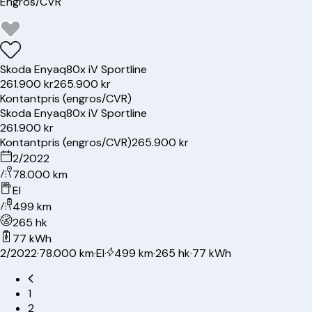
Engros/CVR
Skoda
Enyaq
80x iV Sportline
261.900 kr
265.900 kr
Kontantpris (engros/CVR)
Skoda
Enyaq
80x iV Sportline
261.900 kr
Kontantpris (engros/CVR)
265.900 kr
2/2022
78.000 km
El
499 km
265 hk
77 kWh
2/2022
·
78.000 km
·
El
·
499 km
·
265 hk
·
77 kWh
1
2