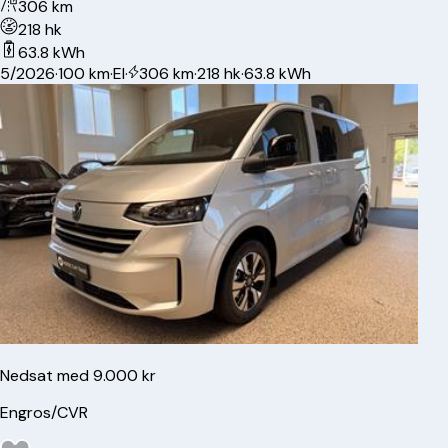
306 km
218 hk
63.8 kWh
5/2026
·
100 km
·
El
·
306 km
·
218 hk
·
63.8 kWh
Nedsat med 9.000 kr
Engros/CVR