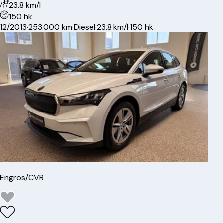
23.8 km/l
150 hk
12/2013
·
253.000 km
·
Diesel
·
23.8 km/l
·
150 hk
Engros/CVR