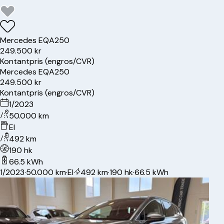
Mercedes
EQA250
249.500 kr
Kontantpris (engros/CVR)
Mercedes
EQA250
249.500 kr
Kontantpris (engros/CVR)
1/2023
50.000 km
El
492 km
190 hk
66.5 kWh
1/2023
·
50.000 km
·
El
·
492 km
·
190 hk
·
66.5 kWh