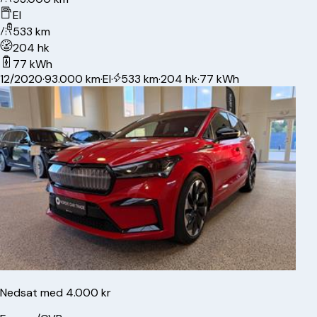
El
533 km
204 hk
77 kWh
12/2020
·
93.000 km
·
El
·
533 km
·
204 hk
·
77 kWh
Nedsat med 4.000 kr