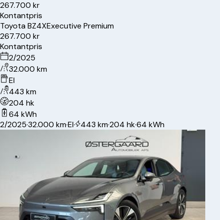
267.700 kr
Kontantpris
Toyota
BZ4X
Executive Premium
267.700 kr
Kontantpris
2/2025
32.000 km
El
443 km
204 hk
64 kWh
2/2025
·
32.000 km
·
El
·
443 km
·
204 hk
·
64 kWh