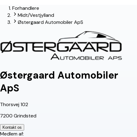
Forhandlere
lead-forhandler
Midt/Vestjylland
Østergaard Automobiler ApS
Østergaard Automobiler
ApS
Thorsvej 102
7200 Grindsted
Kontakt os
Medlem af: