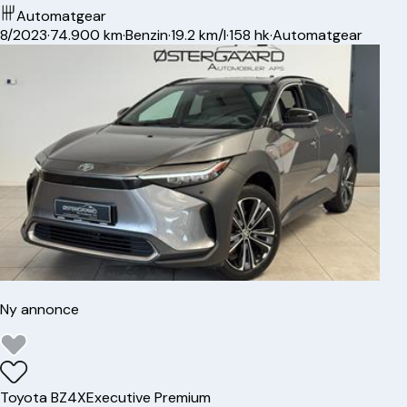
Automatgear
8/2023
·
74.900 km
·
Benzin
·
19.2 km/l
·
158 hk
·
Automatgear
Ny annonce
Toyota
BZ4X
Executive Premium