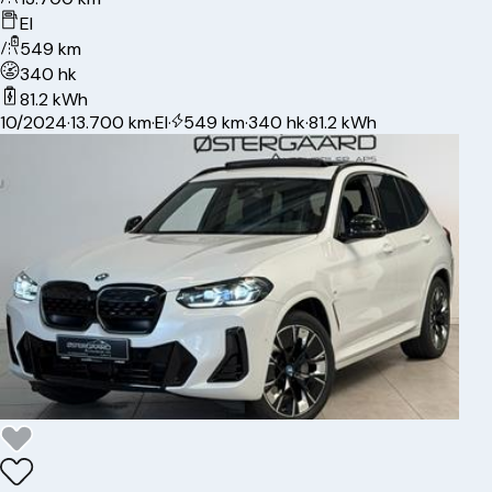
El
549 km
340 hk
81.2 kWh
10/2024
·
13.700 km
·
El
·
549 km
·
340 hk
·
81.2 kWh