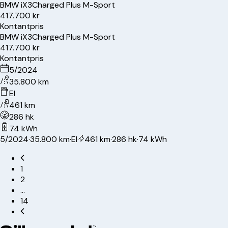
BMW
iX3
Charged Plus M-Sport
417.700 kr
Kontantpris
BMW
iX3
Charged Plus M-Sport
417.700 kr
Kontantpris
5/2024
35.800 km
El
461 km
286 hk
74 kWh
5/2024
·
35.800 km
·
El
·
461 km
·
286 hk
·
74 kWh
1
2
…
14