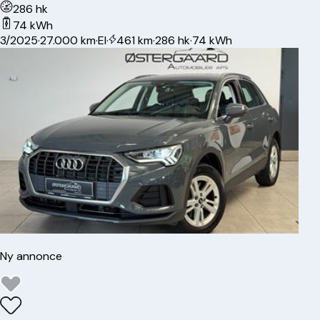
286 hk
74 kWh
3/2025
·
27.000 km
·
El
·
461 km
·
286 hk
·
74 kWh
Ny annonce