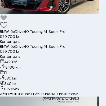
BMW
i5
eDrive40 Touring M-Sport Pro
539.700 kr
Kontantpris
BMW
i5
eDrive40 Touring M-Sport Pro
539.700 kr
Kontantpris
4/2025
18.100 km
El
580 km
340 hk
81.2 kWh
4/2025
·
18.100 km
·
El
·
580 km
·
340 hk
·
81.2 kWh