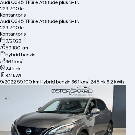
Audi
Q3
45 TFSi e Attitude plus S-tr.
229.700 kr
Kontantpris
Audi
Q3
45 TFSi e Attitude plus S-tr.
229.700 kr
Kontantpris
9/2022
59.100 km
Hybrid benzin
36.1 km/l
245 hk
8.2 kWh
9/2022
·
59.100 km
·
Hybrid benzin
·
36.1 km/l
·
245 hk
·
8.2 kWh