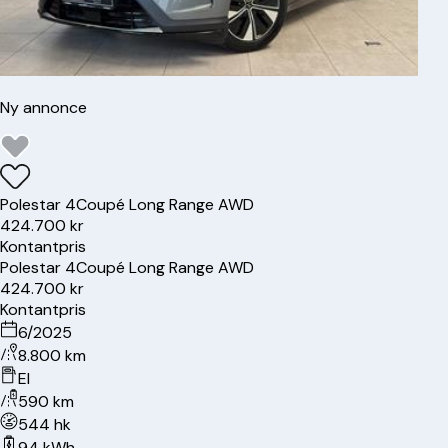
Ny annonce
Polestar
4
Coupé Long Range AWD
424.700 kr
Kontantpris
Polestar
4
Coupé Long Range AWD
424.700 kr
Kontantpris
6/2025
8.800 km
El
590 km
544 hk
94 kWh