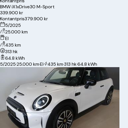
Kontantpris
BMW
iX1
xDrive30 M-Sport
339.900 kr
Kontantpris
379.900 kr
5/2025
25.000 km
El
435 km
313 hk
64.8 kWh
5/2025
·
25.000 km
·
El
·
435 km
·
313 hk
·
64.8 kWh