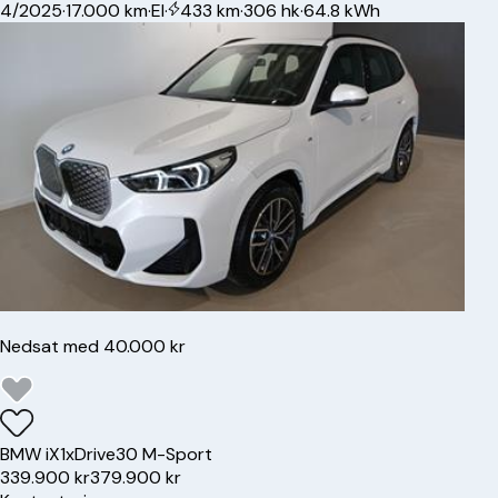
4/2025
·
17.000 km
·
El
·
433 km
·
306 hk
·
64.8 kWh
Nedsat med 40.000 kr
BMW
iX1
xDrive30 M-Sport
339.900 kr
379.900 kr