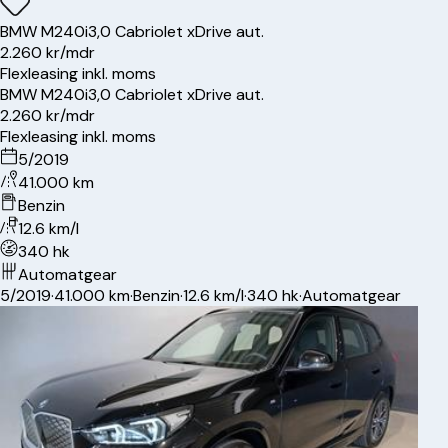
BMW
M240i
3,0 Cabriolet xDrive aut.
2.260 kr/mdr
Flexleasing inkl. moms
BMW
M240i
3,0 Cabriolet xDrive aut.
2.260 kr/mdr
Flexleasing inkl. moms
5/2019
41.000 km
Benzin
12.6 km/l
340 hk
Automatgear
5/2019
·
41.000 km
·
Benzin
·
12.6 km/l
·
340 hk
·
Automatgear