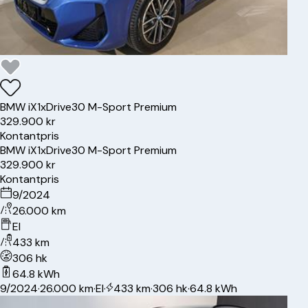
BMW
iX1
xDrive30 M-Sport Premium
329.900 kr
Kontantpris
BMW
iX1
xDrive30 M-Sport Premium
329.900 kr
Kontantpris
9/2024
26.000 km
El
433 km
306 hk
64.8 kWh
9/2024
·
26.000 km
·
El
·
433 km
·
306 hk
·
64.8 kWh