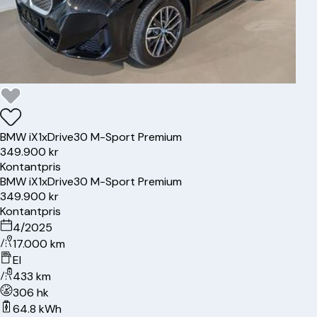
BMW
iX1
xDrive30 M-Sport Premium
349.900 kr
Kontantpris
BMW
iX1
xDrive30 M-Sport Premium
349.900 kr
Kontantpris
4/2025
17.000 km
El
433 km
306 hk
64.8 kWh