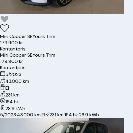
Mini
Cooper SE
Yours Trim
179.900 kr
Kontantpris
Mini
Cooper SE
Yours Trim
179.900 kr
Kontantpris
5/2023
43.000 km
El
231 km
184 hk
28.9 kWh
5/2023
·
43.000 km
·
El
·
231 km
·
184 hk
·
28.9 kWh