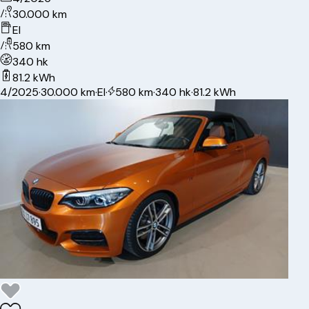
30.000 km
El
580 km
340 hk
81.2 kWh
4/2025
·
30.000 km
·
El
·
580 km
·
340 hk
·
81.2 kWh