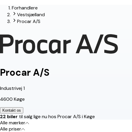
Forhandlere
lead-forhandler
Vestsjælland
Procar A/S
Procar A/S
Industrivej 1
4600 Køge
Kontakt os
22 biler
til salg lige nu hos Procar A/S i Køge
Alle mærker
Alle priser