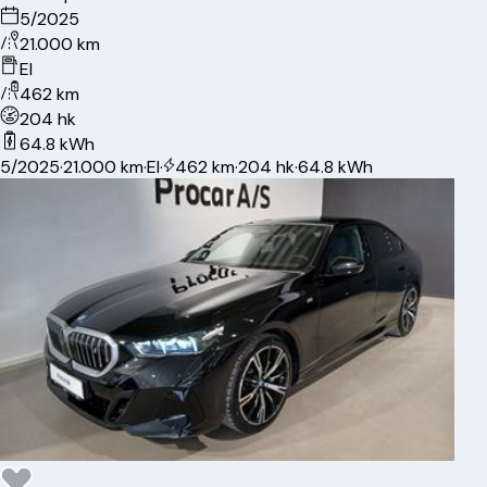
5/2025
21.000 km
El
462 km
204 hk
64.8 kWh
5/2025
·
21.000 km
·
El
·
462 km
·
204 hk
·
64.8 kWh