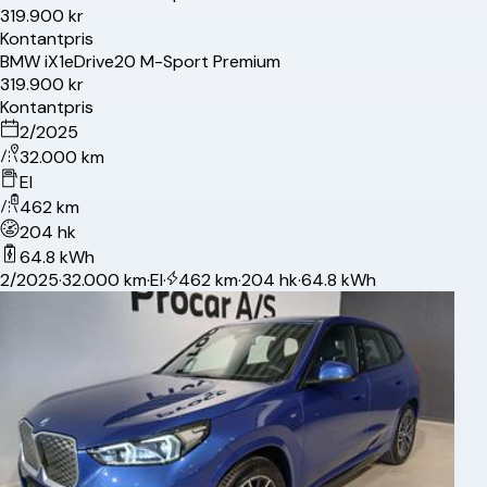
319.900 kr
Kontantpris
BMW
iX1
eDrive20 M-Sport Premium
319.900 kr
Kontantpris
2/2025
32.000 km
El
462 km
204 hk
64.8 kWh
2/2025
·
32.000 km
·
El
·
462 km
·
204 hk
·
64.8 kWh