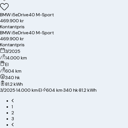
BMW
i5
eDrive40 M-Sport
469.900 kr
Kontantpris
BMW
i5
eDrive40 M-Sport
469.900 kr
Kontantpris
3/2025
14.000 km
El
604 km
340 hk
81.2 kWh
3/2025
·
14.000 km
·
El
·
604 km
·
340 hk
·
81.2 kWh
1
2
3