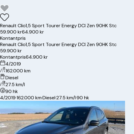
Renault
Clio
1,5 Sport Tourer Energy DCI Zen 90HK Stc
59.900 kr
64.900 kr
Kontantpris
Renault
Clio
1,5 Sport Tourer Energy DCI Zen 90HK Stc
59.900 kr
Kontantpris
64.900 kr
4/2019
162.000 km
Diesel
27.5 km/l
90 hk
4/2019
·
162.000 km
·
Diesel
·
27.5 km/l
·
90 hk