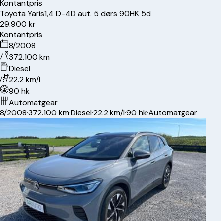
Kontantpris
Toyota
Yaris
1,4 D-4D aut. 5 dørs 90HK 5d
29.900 kr
Kontantpris
8/2008
372.100 km
Diesel
22.2 km/l
90 hk
Automatgear
8/2008
·
372.100 km
·
Diesel
·
22.2 km/l
·
90 hk
·
Automatgear