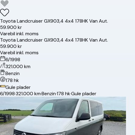
Toyota
Landcruiser GX90
3,4 4x4 178HK Van Aut.
59.900 kr
Varebil inkl. moms
Toyota
Landcruiser GX90
3,4 4x4 178HK Van Aut.
59.900 kr
Varebil inkl. moms
6/1998
321.000 km
Benzin
178 hk
Gule plader
6/1998
·
321.000 km
·
Benzin
·
178 hk
·
Gule plader