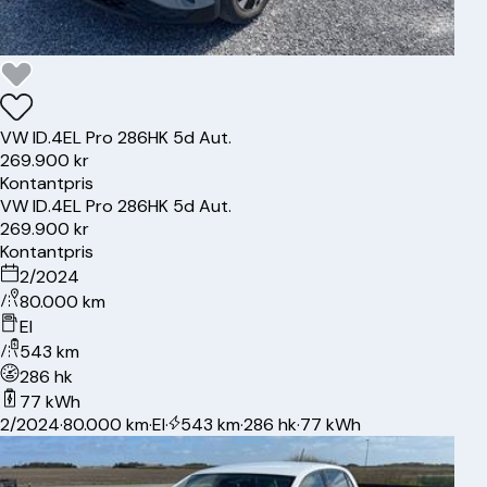
VW
ID.4
EL Pro 286HK 5d Aut.
269.900 kr
Kontantpris
VW
ID.4
EL Pro 286HK 5d Aut.
269.900 kr
Kontantpris
2/2024
80.000 km
El
543 km
286 hk
77 kWh
2/2024
·
80.000 km
·
El
·
543 km
·
286 hk
·
77 kWh