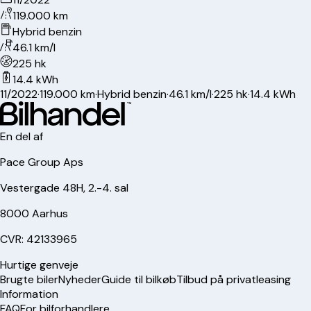
119.000 km
Hybrid benzin
46.1 km/l
225 hk
14.4 kWh
11/2022
·
119.000 km
·
Hybrid benzin
·
46.1 km/l
·
225 hk
·
14.4 kWh
En del af
Pace Group Aps
Vestergade 48H, 2.-4. sal
8000 Aarhus
CVR: 42133965
Hurtige genveje
Brugte biler
Nyheder
Guide til bilkøb
Tilbud på privatleasing
Information
FAQ
For bilforhandlere