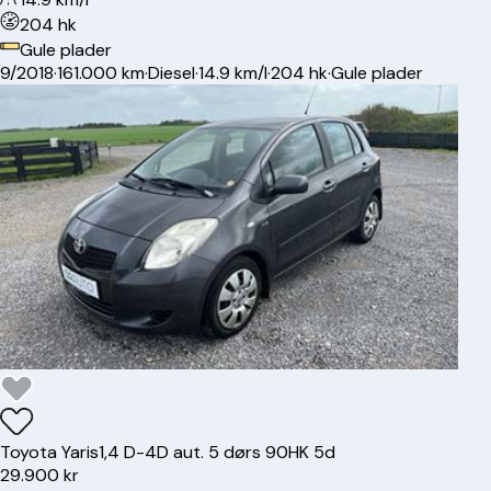
204 hk
Gule plader
9/2018
·
161.000 km
·
Diesel
·
14.9 km/l
·
204 hk
·
Gule plader
Toyota
Yaris
1,4 D-4D aut. 5 dørs 90HK 5d
29.900 kr