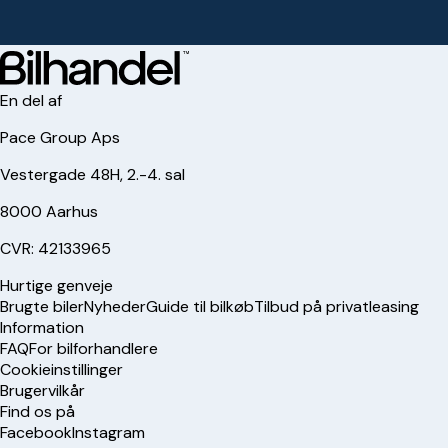
En del af
Pace Group Aps
Vestergade 48H, 2.-4. sal
8000 Aarhus
CVR: 42133965
Hurtige genveje
Brugte biler
Nyheder
Guide til bilkøb
Tilbud på privatleasing
Information
FAQ
For bilforhandlere
Cookieinstillinger
Brugervilkår
Find os på
Facebook
Instagram