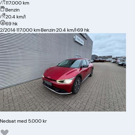
117.000 km
Benzin
20.4 km/l
69 hk
2/2014
·
117.000 km
·
Benzin
·
20.4 km/l
·
69 hk
Nedsat med 5.000 kr