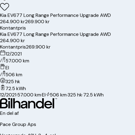
Kia
EV6
77 Long Range Performance Upgrade AWD
264.900 kr
269.900 kr
Kontantpris
Kia
EV6
77 Long Range Performance Upgrade AWD
264.900 kr
Kontantpris
269.900 kr
12/2021
57.000 km
El
506 km
325 hk
72.5 kWh
12/2021
·
57.000 km
·
El
·
506 km
·
325 hk
·
72.5 kWh
En del af
Pace Group Aps