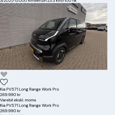
3/2025
·
15.000 km
·
Benzin
·
23.3 km/l
·
100 hk
Kia
PV5
71 Long Range Work Pro
269.990 kr
Varebil ekskl. moms
Kia
PV5
71 Long Range Work Pro
269.990 kr