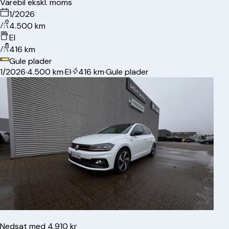
Varebil ekskl. moms
1/2026
4.500 km
El
416 km
Gule plader
1/2026
·
4.500 km
·
El
·
416 km
·
Gule plader
Nedsat med 4.910 kr