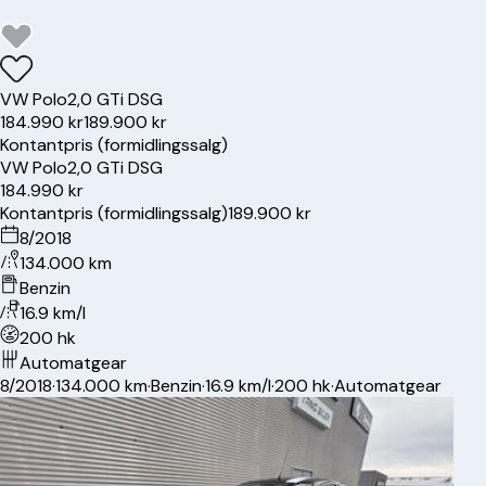
VW
Polo
2,0 GTi DSG
184.990 kr
189.900 kr
Kontantpris (formidlingssalg)
VW
Polo
2,0 GTi DSG
184.990 kr
Kontantpris (formidlingssalg)
189.900 kr
8/2018
134.000 km
Benzin
16.9 km/l
200 hk
Automatgear
8/2018
·
134.000 km
·
Benzin
·
16.9 km/l
·
200 hk
·
Automatgear