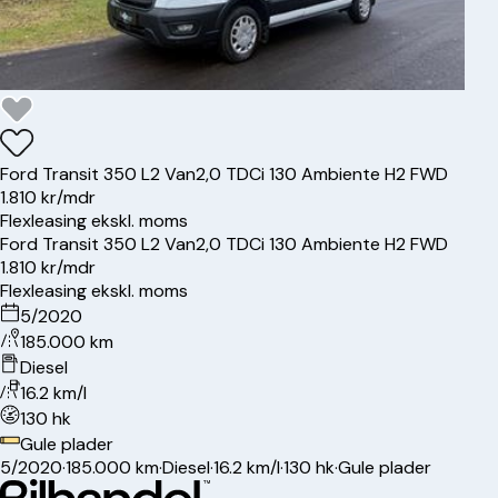
Ford
Transit 350 L2 Van
2,0 TDCi 130 Ambiente H2 FWD
1.810 kr/mdr
Flexleasing ekskl. moms
Ford
Transit 350 L2 Van
2,0 TDCi 130 Ambiente H2 FWD
1.810 kr/mdr
Flexleasing ekskl. moms
5/2020
185.000 km
Diesel
16.2 km/l
130 hk
Gule plader
5/2020
·
185.000 km
·
Diesel
·
16.2 km/l
·
130 hk
·
Gule plader