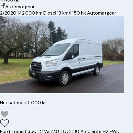
Automatgear
2/2020
·
142.000 km
·
Diesel
·
18 km/l
·
150 hk
·
Automatgear
Nedsat med 5.000 kr
Ford
Transit 350 L2 Van
2,0 TDCi 130 Ambiente H2 FWD