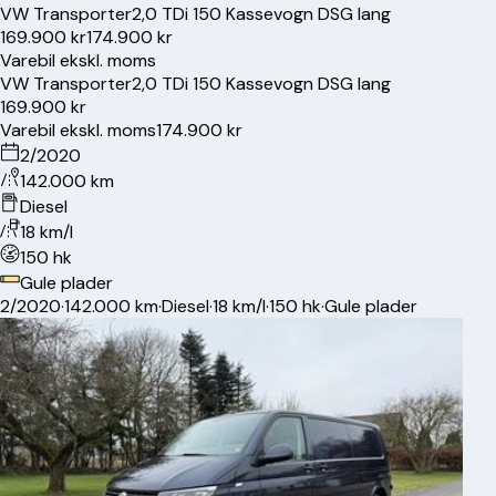
VW
Transporter
2,0 TDi 150 Kassevogn DSG lang
169.900 kr
174.900 kr
Varebil ekskl. moms
VW
Transporter
2,0 TDi 150 Kassevogn DSG lang
169.900 kr
Varebil ekskl. moms
174.900 kr
2/2020
142.000 km
Diesel
18 km/l
150 hk
Gule plader
2/2020
·
142.000 km
·
Diesel
·
18 km/l
·
150 hk
·
Gule plader