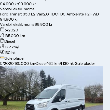
94.900 kr
99.900 kr
Varebil ekskl. moms
Ford
Transit 350 L2 Van
2,0 TDCi 130 Ambiente H2 FWD
94.900 kr
Varebil ekskl. moms
99.900 kr
5/2020
185.000 km
Diesel
16.2 km/l
130 hk
Gule plader
5/2020
·
185.000 km
·
Diesel
·
16.2 km/l
·
130 hk
·
Gule plader