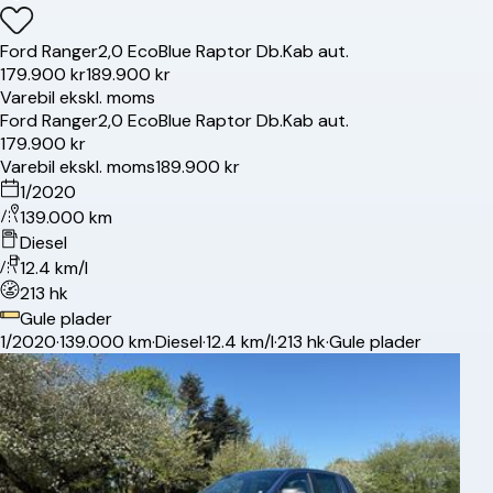
Ford
Ranger
2,0 EcoBlue Raptor Db.Kab aut.
179.900 kr
189.900 kr
Varebil ekskl. moms
Ford
Ranger
2,0 EcoBlue Raptor Db.Kab aut.
179.900 kr
Varebil ekskl. moms
189.900 kr
1/2020
139.000 km
Diesel
12.4 km/l
213 hk
Gule plader
1/2020
·
139.000 km
·
Diesel
·
12.4 km/l
·
213 hk
·
Gule plader