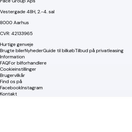
Pace Group Aps
Vestergade 48H, 2.-4. sal
8000 Aarhus
CVR: 42133965
Hurtige genveje
Brugte biler
Nyheder
Guide til bilkøb
Tilbud på privatleasing
Information
FAQ
For bilforhandlere
Cookieinstillinger
Brugervilkår
Find os på
Facebook
Instagram
Kontakt