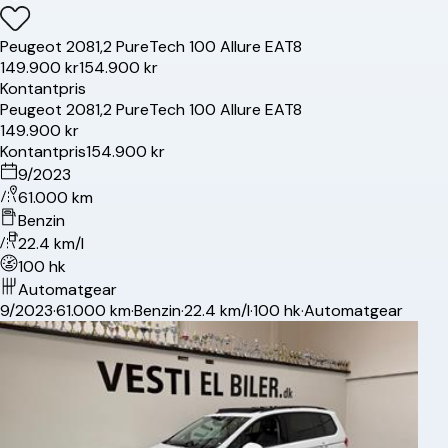
Peugeot
208
1,2 PureTech 100 Allure EAT8
149.900 kr
154.900 kr
Kontantpris
Peugeot
208
1,2 PureTech 100 Allure EAT8
149.900 kr
Kontantpris
154.900 kr
9/2023
61.000 km
Benzin
22.4 km/l
100 hk
Automatgear
9/2023
·
61.000 km
·
Benzin
·
22.4 km/l
·
100 hk
·
Automatgear