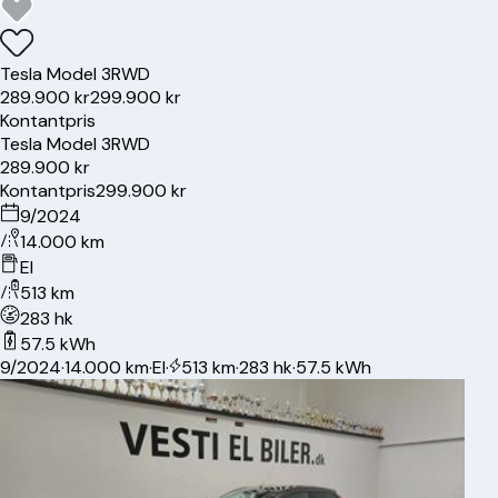
Tesla
Model 3
RWD
289.900 kr
299.900 kr
Kontantpris
Tesla
Model 3
RWD
289.900 kr
Kontantpris
299.900 kr
9/2024
14.000 km
El
513 km
283 hk
57.5 kWh
9/2024
·
14.000 km
·
El
·
513 km
·
283 hk
·
57.5 kWh