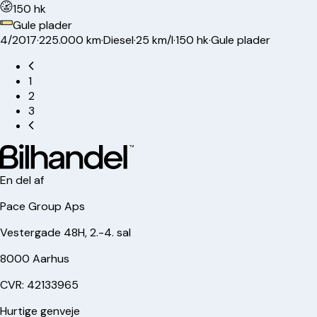
150 hk
Gule plader
4/2017
·
225.000 km
·
Diesel
·
25 km/l
·
150 hk
·
Gule plader
1
2
3
En del af
Pace Group Aps
Vestergade 48H, 2.-4. sal
8000 Aarhus
CVR: 42133965
Hurtige genveje