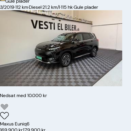
Gule plader
3/2019
·
112 km
·
Diesel
·
21.2 km/l
·
115 hk
·
Gule plader
Nedsat med 10.000 kr
Maxus
Euniq6
169.900 kr
179.900 kr