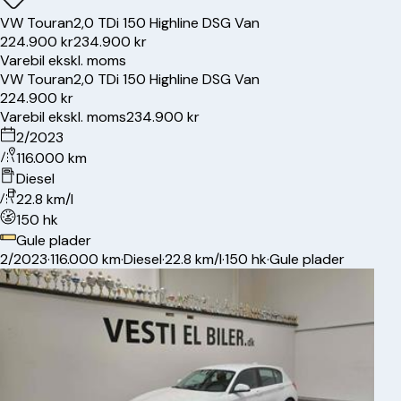
VW
Touran
2,0 TDi 150 Highline DSG Van
224.900 kr
234.900 kr
Varebil ekskl. moms
VW
Touran
2,0 TDi 150 Highline DSG Van
224.900 kr
Varebil ekskl. moms
234.900 kr
2/2023
116.000 km
Diesel
22.8 km/l
150 hk
Gule plader
2/2023
·
116.000 km
·
Diesel
·
22.8 km/l
·
150 hk
·
Gule plader