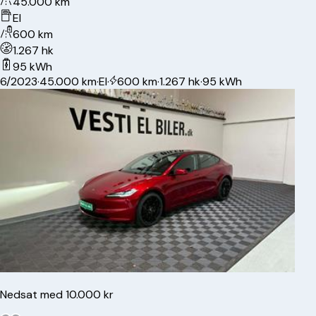
45.000 km
El
600 km
1.267 hk
95 kWh
6/2023
·
45.000 km
·
El
·
600 km
·
1.267 hk
·
95 kWh
Nedsat med 10.000 kr