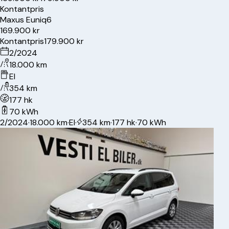
Kontantpris
Maxus
Euniq6
169.900 kr
Kontantpris
179.900 kr
2/2024
18.000 km
El
354 km
177 hk
70 kWh
2/2024
·
18.000 km
·
El
·
354 km
·
177 hk
·
70 kWh