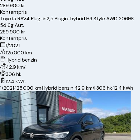
289.900 kr
Kontantpris
Toyota
RAV4 Plug-in
2,5 Plugin-hybrid H3 Style AWD 306HK
5d 6g Aut.
289.900 kr
Kontantpris
1/2021
125.000 km
Hybrid benzin
42.9 km/l
306 hk
12.4 kWh
1/2021
·
125.000 km
·
Hybrid benzin
·
42.9 km/l
·
306 hk
·
12.4 kWh