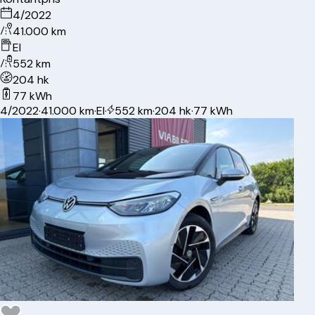
4/2022
41.000 km
El
552 km
204 hk
77 kWh
4/2022
·
41.000 km
·
El
·
552 km
·
204 hk
·
77 kWh