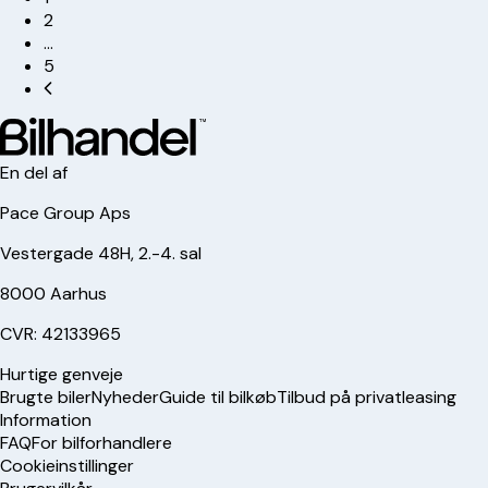
2
…
5
En del af
Pace Group Aps
Vestergade 48H, 2.-4. sal
8000 Aarhus
CVR: 42133965
Hurtige genveje
Brugte biler
Nyheder
Guide til bilkøb
Tilbud på privatleasing
Information
FAQ
For bilforhandlere
Cookieinstillinger