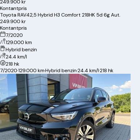
249.900 kr
Kontantpris
Toyota
RAV4
2,5 Hybrid H3 Comfort 218HK 5d 6g Aut.
249.900 kr
Kontantpris
7/2020
129.000 km
Hybrid benzin
24.4 km/l
218 hk
7/2020
·
129.000 km
·
Hybrid benzin
·
24.4 km/l
·
218 hk