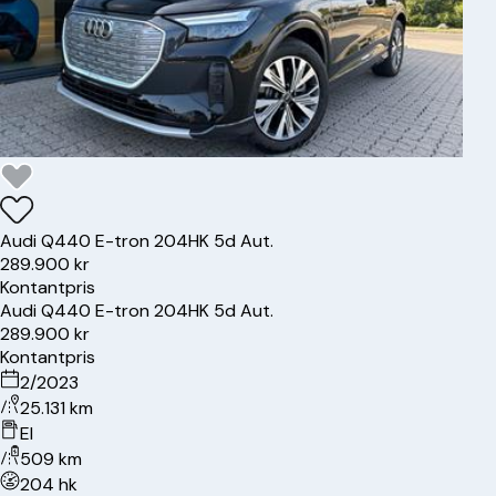
Audi
Q4
40 E-tron 204HK 5d Aut.
289.900 kr
Kontantpris
Audi
Q4
40 E-tron 204HK 5d Aut.
289.900 kr
Kontantpris
2/2023
25.131 km
El
509 km
204 hk