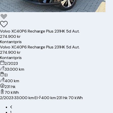
Volvo
XC40
P6 Recharge Plus 231HK 5d Aut.
274.900 kr
Kontantpris
Volvo
XC40
P6 Recharge Plus 231HK 5d Aut.
274.900 kr
Kontantpris
2/2023
33.000 km
El
400 km
231 hk
70 kWh
2/2023
·
33.000 km
·
El
·
400 km
·
231 hk
·
70 kWh
1