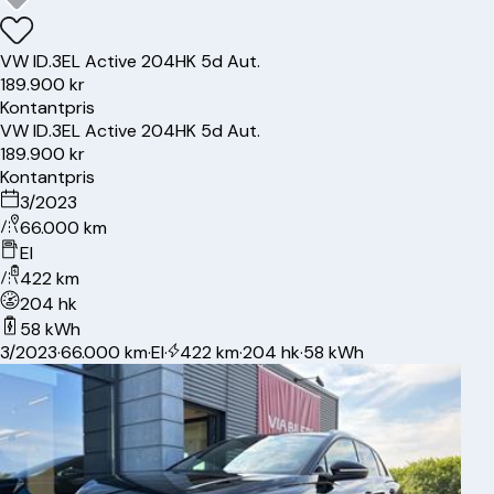
VW
ID.3
EL Active 204HK 5d Aut.
189.900 kr
Kontantpris
VW
ID.3
EL Active 204HK 5d Aut.
189.900 kr
Kontantpris
3/2023
66.000 km
El
422 km
204 hk
58 kWh
3/2023
·
66.000 km
·
El
·
422 km
·
204 hk
·
58 kWh