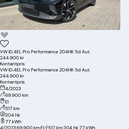
VW
ID.4
EL Pro Performance 204HK 5d Aut.
244.900 kr
Kontantpris
VW
ID.4
EL Pro Performance 204HK 5d Aut.
244.900 kr
Kontantpris
4/2023
69.900 km
El
517 km
204 hk
77 kWh
4/2023
·
69.900 km
·
El
·
517 km
·
204 hk
·
77 kWh