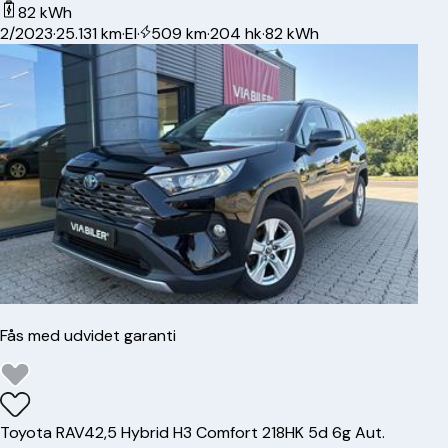
82 kWh
2/2023
·
25.131 km
·
El
·
509 km
·
204 hk
·
82 kWh
Fås med udvidet garanti
Toyota
RAV4
2,5 Hybrid H3 Comfort 218HK 5d 6g Aut.