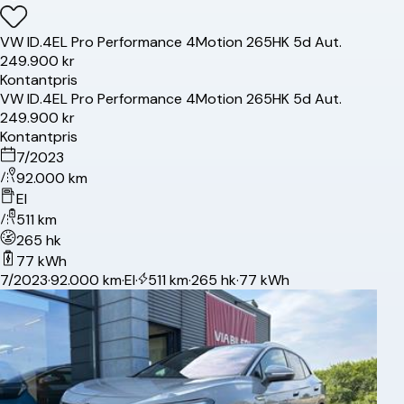
VW
ID.4
EL Pro Performance 4Motion 265HK 5d Aut.
249.900 kr
Kontantpris
VW
ID.4
EL Pro Performance 4Motion 265HK 5d Aut.
249.900 kr
Kontantpris
7/2023
92.000 km
El
511 km
265 hk
77 kWh
7/2023
·
92.000 km
·
El
·
511 km
·
265 hk
·
77 kWh