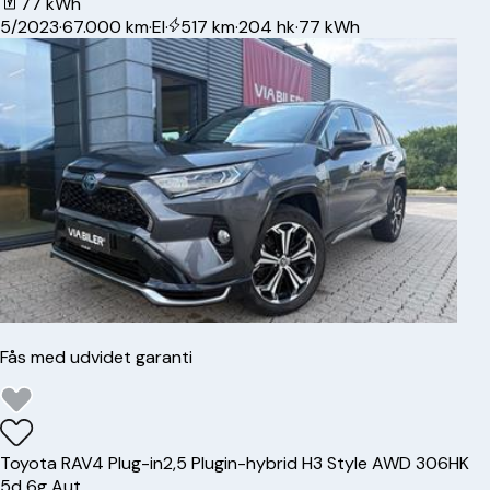
77 kWh
5/2023
·
67.000 km
·
El
·
517 km
·
204 hk
·
77 kWh
Fås med udvidet garanti
Toyota
RAV4 Plug-in
2,5 Plugin-hybrid H3 Style AWD 306HK
5d 6g Aut.