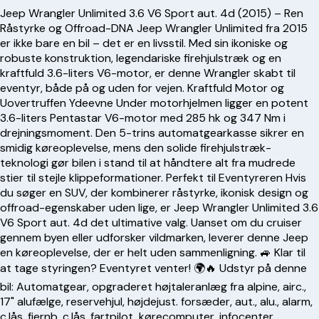
Jeep Wrangler Unlimited 3.6 V6 Sport aut. 4d (2015) – Ren
Råstyrke og Offroad-DNA Jeep Wrangler Unlimited fra 2015
er ikke bare en bil – det er en livsstil. Med sin ikoniske og
robuste konstruktion, legendariske firehjulstræk og en
kraftfuld 3.6-liters V6-motor, er denne Wrangler skabt til
eventyr, både på og uden for vejen. Kraftfuld Motor og
Uovertruffen Ydeevne Under motorhjelmen ligger en potent
3.6-liters Pentastar V6-motor med 285 hk og 347 Nm i
drejningsmoment. Den 5-trins automatgearkasse sikrer en
smidig køreoplevelse, mens den solide firehjulstræk-
teknologi gør bilen i stand til at håndtere alt fra mudrede
stier til stejle klippeformationer. Perfekt til Eventyreren Hvis
du søger en SUV, der kombinerer råstyrke, ikonisk design og
offroad-egenskaber uden lige, er Jeep Wrangler Unlimited 3.6
V6 Sport aut. 4d det ultimative valg. Uanset om du cruiser
gennem byen eller udforsker vildmarken, leverer denne Jeep
en køreoplevelse, der er helt uden sammenligning. 🚙 Klar til
at tage styringen? Eventyret venter! 🌍🔥 Udstyr på denne
bil: Automatgear, opgraderet højtaleranlæg fra alpine, airc.,
17" alufælge, reservehjul, højdejust. forsæder, aut., alu., alarm,
c.lås, fjernb. c.lås, fartpilot, kørecomputer, infocenter,