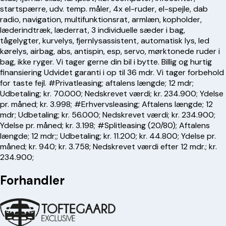
startspærre, udv. temp. måler, 4x el-ruder, el-spejle, dab
radio, navigation, multifunktionsrat, armlæn, kopholder,
læderindtræk, læderrat, 3 individuelle sæder i bag,
tågelygter, kurvelys, fjernlysassistent, automatisk lys, led
kørelys, airbag, abs, antispin, esp, servo, mørktonede ruder i
bag, ikke ryger. Vi tager gerne din bil i bytte. Billig og hurtig
finansiering Udvidet garanti i op til 36 mdr. Vi tager forbehold
for taste fejl. #Privatleasing; aftalens længde; 12 mdr;
Udbetaling; kr. 70.000; Nedskrevet værdi; kr. 234.900; Ydelse
pr. måned; kr. 3.998; #Erhvervsleasing; Aftalens længde; 12
mdr; Udbetaling; kr. 56.000; Nedskrevet værdi; kr. 234.900;
Ydelse pr. måned; kr. 3.198; #Splitleasing (20/80); Aftalens
længde; 12 mdr;; Udbetaling; kr. 11.200; kr. 44.800; Ydelse pr.
måned; kr. 940; kr. 3.758; Nedskrevet værdi efter 12 mdr.; kr.
234.900;
Forhandler