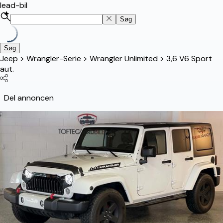
lead-bil
Søg
Søg
Jeep
>
Wrangler-Serie
>
Wrangler Unlimited
>
3,6 V6 Sport
aut.
Del annoncen