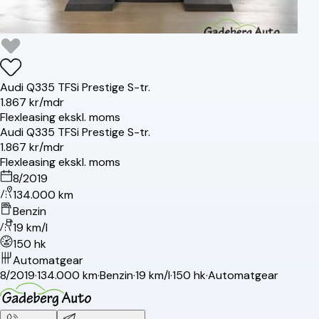
Audi
Q3
35 TFSi Prestige S-tr.
1.867 kr/mdr
Flexleasing ekskl. moms
Audi
Q3
35 TFSi Prestige S-tr.
1.867 kr/mdr
Flexleasing ekskl. moms
8/2019
134.000 km
Benzin
19 km/l
150 hk
Automatgear
8/2019
·
134.000 km
·
Benzin
·
19 km/l
·
150 hk
·
Automatgear