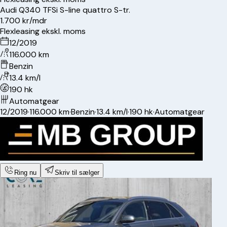
Audi
Q3
40 TFSi S-line quattro S-tr.
1.700 kr/mdr
Flexleasing ekskl. moms
12/2019
116.000 km
Benzin
13.4 km/l
190 hk
Automatgear
12/2019
·
116.000 km
·
Benzin
·
13.4 km/l
·
190 hk
·
Automatgear
Ring nu
Skriv til sælger