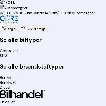
180 hk
Automatgear
8/2016
·
125.000 km
·
Benzin
·
14.2 km/l
·
180 hk
·
Automatgear
Ring nu
Skriv til sælger
Se alle biltyper
Crossover
SUV
Se alle brændstoftyper
Benzin
Benzin/El
Diesel
En del af