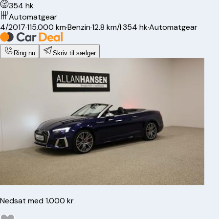
354 hk
Automatgear
4/2017
·
115.000 km
·
Benzin
·
12.8 km/l
·
354 hk
·
Automatgear
Ring nu
Skriv til sælger
Nedsat med 1.000 kr