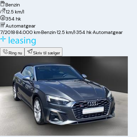
Benzin
12.5 km/l
354 hk
Automatgear
7/2018
·
84.000 km
·
Benzin
·
12.5 km/l
·
354 hk
·
Automatgear
Ring nu
Skriv til sælger