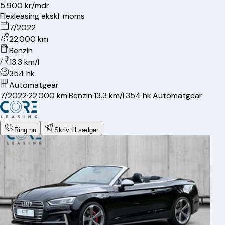
5.900 kr/mdr
Flexleasing ekskl. moms
7/2022
22.000 km
Benzin
13.3 km/l
354 hk
Automatgear
7/2022
·
22.000 km
·
Benzin
·
13.3 km/l
·
354 hk
·
Automatgear
Ring nu
Skriv til sælger