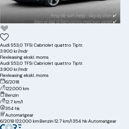
Audi
S5
3,0 TFSi Cabriolet quattro Tiptr.
3.900 kr/mdr
Flexleasing ekskl. moms
Audi
S5
3,0 TFSi Cabriolet quattro Tiptr.
3.900 kr/mdr
Flexleasing ekskl. moms
6/2018
122.000 km
Benzin
12.7 km/l
354 hk
Automatgear
6/2018
·
122.000 km
·
Benzin
·
12.7 km/l
·
354 hk
·
Automatgear