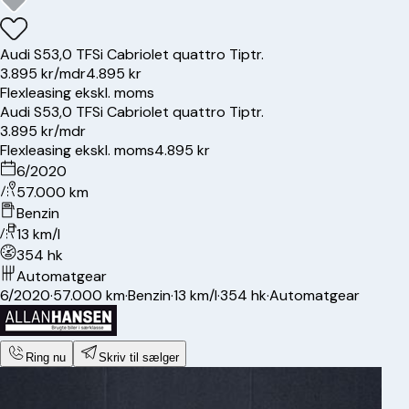
Audi
S5
3,0 TFSi Cabriolet quattro Tiptr.
3.895 kr/mdr
4.895 kr
Flexleasing ekskl. moms
Audi
S5
3,0 TFSi Cabriolet quattro Tiptr.
3.895 kr/mdr
Flexleasing ekskl. moms
4.895 kr
6/2020
57.000 km
Benzin
13 km/l
354 hk
Automatgear
6/2020
·
57.000 km
·
Benzin
·
13 km/l
·
354 hk
·
Automatgear
Ring nu
Skriv til sælger