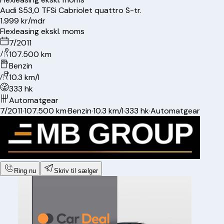
Audi
S5
3,0 TFSi Cabriolet quattro S-tr.
1.999 kr/mdr
Flexleasing ekskl. moms
7/2011
107.500 km
Benzin
10.3 km/l
333 hk
Automatgear
7/2011
·
107.500 km
·
Benzin
·
10.3 km/l
·
333 hk
·
Automatgear
Ring nu
Skriv til sælger