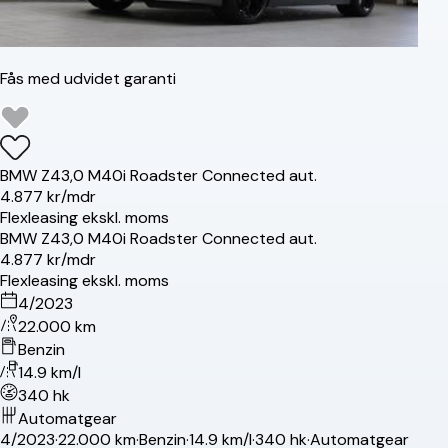
Fås med udvidet garanti
BMW
Z4
3,0 M40i Roadster Connected aut.
4.877 kr/mdr
Flexleasing ekskl. moms
BMW
Z4
3,0 M40i Roadster Connected aut.
4.877 kr/mdr
Flexleasing ekskl. moms
4/2023
22.000 km
Benzin
14.9 km/l
340 hk
Automatgear
4/2023
·
22.000 km
·
Benzin
·
14.9 km/l
·
340 hk
·
Automatgear