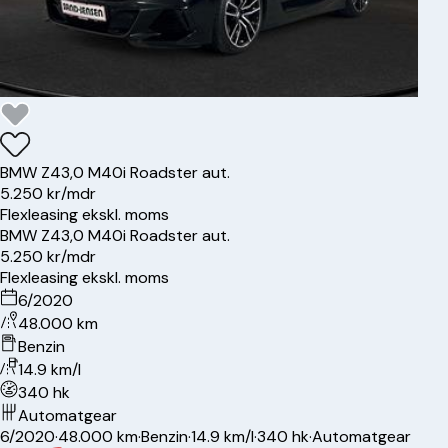
BMW
Z4
3,0 M40i Roadster aut.
5.250 kr/mdr
Flexleasing ekskl. moms
BMW
Z4
3,0 M40i Roadster aut.
5.250 kr/mdr
Flexleasing ekskl. moms
6/2020
48.000 km
Benzin
14.9 km/l
340 hk
Automatgear
6/2020
·
48.000 km
·
Benzin
·
14.9 km/l
·
340 hk
·
Automatgear