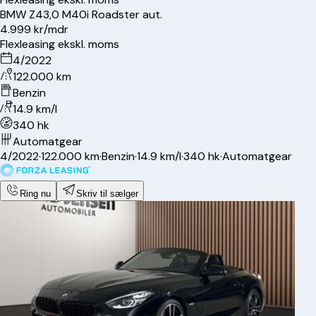
BMW
Z4
3,0 M40i Roadster aut.
4.999 kr/mdr
Flexleasing ekskl. moms
4/2022
122.000 km
Benzin
14.9 km/l
340 hk
Automatgear
4/2022
·
122.000 km
·
Benzin
·
14.9 km/l
·
340 hk
·
Automatgear
Ring nu
Skriv til sælger