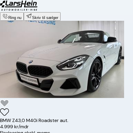
Ring nu
Skriv til sælger
BMW
Z4
3,0 M40i Roadster aut.
4.999 kr/mdr
Flexleasing ekskl. moms