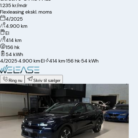
1.235 kr/mdr
Flexleasing ekskl. moms
4/2025
4.900 km
El
414 km
156 hk
54 kWh
4/2025
·
4.900 km
·
El
·
414 km
·
156 hk
·
54 kWh
Ring nu
Skriv til sælger