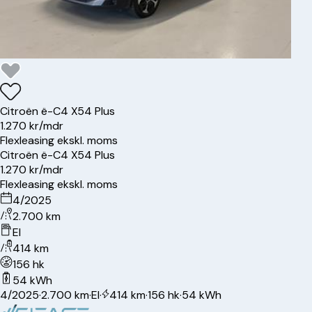
Citroën
ë-C4 X
54 Plus
1.270 kr/mdr
Flexleasing ekskl. moms
Citroën
ë-C4 X
54 Plus
1.270 kr/mdr
Flexleasing ekskl. moms
4/2025
2.700 km
El
414 km
156 hk
54 kWh
4/2025
·
2.700 km
·
El
·
414 km
·
156 hk
·
54 kWh