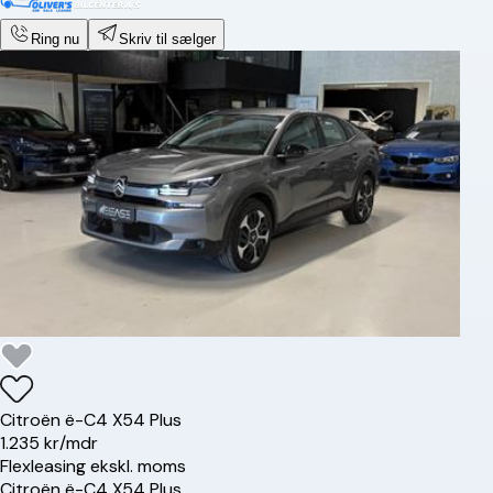
Ring nu
Skriv til sælger
Citroën
ë-C4 X
54 Plus
1.235 kr/mdr
Flexleasing ekskl. moms
Citroën
ë-C4 X
54 Plus