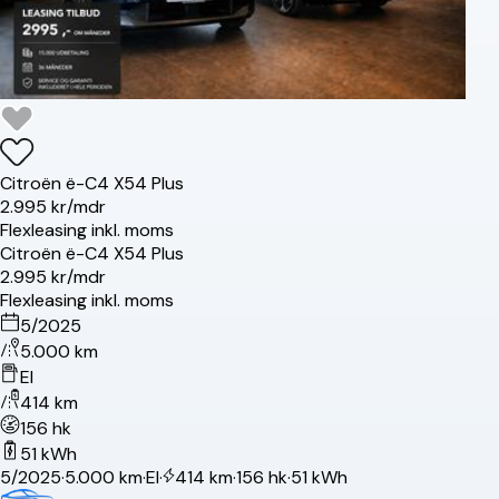
Citroën
ë-C4 X
54 Plus
2.995 kr/mdr
Flexleasing inkl. moms
Citroën
ë-C4 X
54 Plus
2.995 kr/mdr
Flexleasing inkl. moms
5/2025
5.000 km
El
414 km
156 hk
51 kWh
5/2025
·
5.000 km
·
El
·
414 km
·
156 hk
·
51 kWh