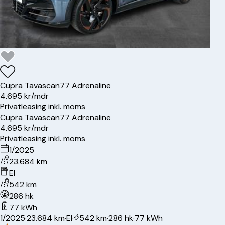
Cupra
Tavascan
77 Adrenaline
4.695 kr/mdr
Privatleasing inkl. moms
Cupra
Tavascan
77 Adrenaline
4.695 kr/mdr
Privatleasing inkl. moms
1/2025
23.684 km
El
542 km
286 hk
77 kWh
1/2025
·
23.684 km
·
El
·
542 km
·
286 hk
·
77 kWh