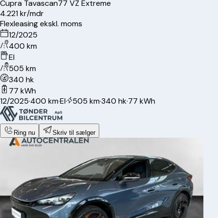
Cupra
Tavascan
77 VZ Extreme
4.221 kr/mdr
Flexleasing ekskl. moms
12/2025
400 km
El
505 km
340 hk
77 kWh
12/2025
·
400 km
·
El
·
505 km
·
340 hk
·
77 kWh
Ring nu
Skriv til sælger