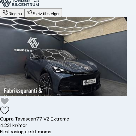
Ring nu
Skriv til sælger
Cupra
Tavascan
77 VZ Extreme
4.221 kr/mdr
Flexleasing ekskl. moms