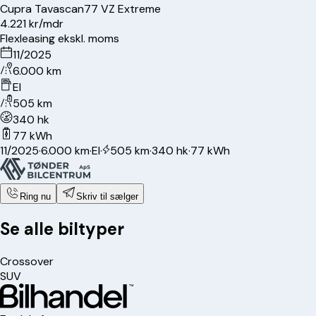
Cupra
Tavascan
77 VZ Extreme
4.221 kr/mdr
Flexleasing ekskl. moms
11/2025
6.000 km
El
505 km
340 hk
77 kWh
11/2025
·
6.000 km
·
El
·
505 km
·
340 hk
·
77 kWh
Ring nu
Skriv til sælger
Se alle biltyper
Crossover
SUV