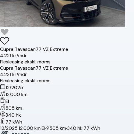
Cupra
Tavascan
77 VZ Extreme
4.221 kr/mdr
Flexleasing ekskl. moms
Cupra
Tavascan
77 VZ Extreme
4.221 kr/mdr
Flexleasing ekskl. moms
12/2025
12.000 km
El
505 km
340 hk
77 kWh
12/2025
·
12.000 km
·
El
·
505 km
·
340 hk
·
77 kWh