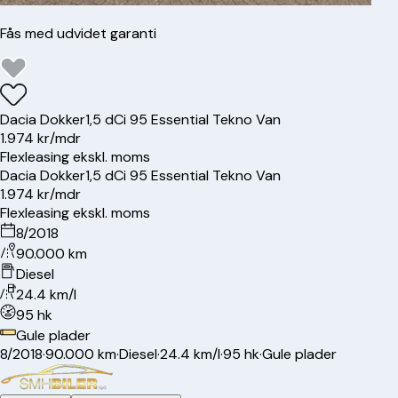
Fås med udvidet garanti
Dacia
Dokker
1,5 dCi 95 Essential Tekno Van
1.974 kr/mdr
Flexleasing ekskl. moms
Dacia
Dokker
1,5 dCi 95 Essential Tekno Van
1.974 kr/mdr
Flexleasing ekskl. moms
8/2018
90.000 km
Diesel
24.4 km/l
95 hk
Gule plader
8/2018
·
90.000 km
·
Diesel
·
24.4 km/l
·
95 hk
·
Gule plader