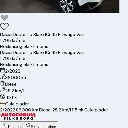
Dacia
Duster
1,5 Blue dCi 115 Prestige Van
1.795 kr/mdr
Flexleasing ekskl. moms
Dacia
Duster
1,5 Blue dCi 115 Prestige Van
1.795 kr/mdr
Flexleasing ekskl. moms
2/2022
86.000 km
Diesel
25.2 km/l
115 hk
Gule plader
2/2022
·
86.000 km
·
Diesel
·
25.2 km/l
·
115 hk
·
Gule plader
Ring nu
Skriv til sælger