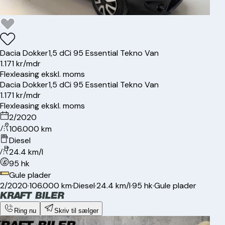
Dacia
Dokker
1,5 dCi 95 Essential Tekno Van
1.171 kr/mdr
Flexleasing ekskl. moms
Dacia
Dokker
1,5 dCi 95 Essential Tekno Van
1.171 kr/mdr
Flexleasing ekskl. moms
2/2020
106.000 km
Diesel
24.4 km/l
95 hk
Gule plader
2/2020
·
106.000 km
·
Diesel
·
24.4 km/l
·
95 hk
·
Gule plader
Ring nu
Skriv til sælger