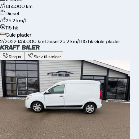
144.000 km
Diesel
25.2 km/l
115 hk
Gule plader
2/2022
·
144.000 km
·
Diesel
·
25.2 km/l
·
115 hk
·
Gule plader
Ring nu
Skriv til sælger