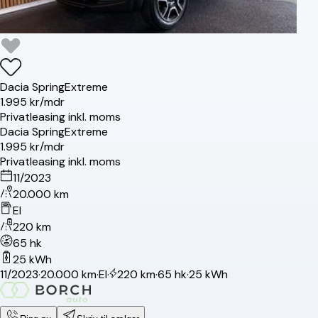
Dacia
Spring
Extreme
1.995 kr/mdr
Privatleasing inkl. moms
Dacia
Spring
Extreme
1.995 kr/mdr
Privatleasing inkl. moms
11/2023
20.000 km
El
220 km
65 hk
25 kWh
11/2023
·
20.000 km
·
El
·
220 km
·
65 hk
·
25 kWh