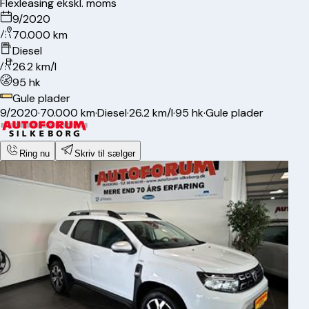
Flexleasing ekskl. moms
9/2020
70.000 km
Diesel
26.2 km/l
95 hk
Gule plader
9/2020
·
70.000 km
·
Diesel
·
26.2 km/l
·
95 hk
·
Gule plader
Ring nu
Skriv til sælger