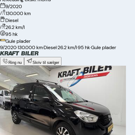
9/2020
130.000 km
Diesel
26.2 km/l
95 hk
Gule plader
9/2020
·
130.000 km
·
Diesel
·
26.2 km/l
·
95 hk
·
Gule plader
Ring nu
Skriv til sælger